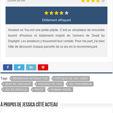
Durée de vie
Drôlement effrayant
Hooked on You est une petite pépite. C'est un simulateur de rencontre
bourré d'humour et totalement inspiré de l'univers de Dead by
Daylight. Les amateurs y trouveront leur compte. Pour ma part, j'ai bien
hâte de découvrir chaque parcelle de ce jeu en le recommençant.
Tags
BEHAVIOUR INTERACTIVE
CRITIQUE DE JEU VIDÉO
DEAD BY DAYLIGHT
HOOKED ON YOU
JEU D'HORREUR
JEU DE DRAGUE
PSYOP
ROMAN VISUEL
À propos de Jessica Côté Acteau