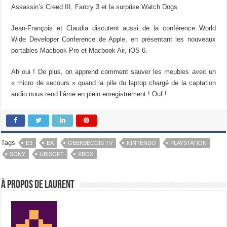
Assassin’s Creed III, Farcry 3 et la surprise Watch Dogs.
Jean-François et Claudia discutent aussi de la conférence World
Wide Developer Conference de Apple, en présentant les nouveaux
portables Macbook Pro et Macbook Air, iOS 6.
Ah oui ! De plus, on apprend comment sauver les meubles avec un
« micro de secours » quand la pile du laptop chargé de la captation
audio nous rend l’âme en plein enregistrement ! Ouf !
Tags
E3
EA
GEEKBECOIS TV
NINTENDO
PLAYSTATION
SONY
UBISOFT
XBOX
À propos de Laurent