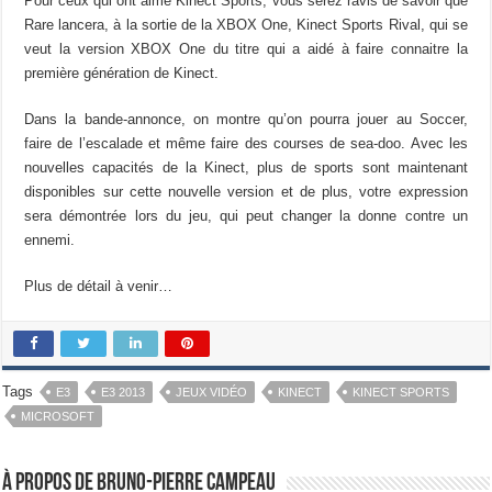
Pour ceux qui ont aimé Kinect Sports, vous serez ravis de savoir que
Rare lancera, à la sortie de la XBOX One, Kinect Sports Rival, qui se
veut la version XBOX One du titre qui a aidé à faire connaitre la
première génération de Kinect.
Dans la bande-annonce, on montre qu’on pourra jouer au Soccer,
faire de l’escalade et même faire des courses de sea-doo. Avec les
nouvelles capacités de la Kinect, plus de sports sont maintenant
disponibles sur cette nouvelle version et de plus, votre expression
sera démontrée lors du jeu, qui peut changer la donne contre un
ennemi.
Plus de détail à venir…
Tags
E3
E3 2013
JEUX VIDÉO
KINECT
KINECT SPORTS
MICROSOFT
À propos de Bruno-Pierre Campeau