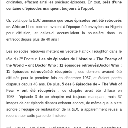
originales, effaçant ainsi les précieux épisodes. En tout,
près d’une
centaine d’épisodes manquent toujours à l’appel.
Or, voilà que la
BBC
annonce que
onze épisodes ont été retrouvés
en Afrique !
Les bobines avaient à l’époque été envoyées au Nigeria
pour diffusion, et celles-ci accumulaient la poussière dans un
entrepôt depuis plus de 40 ans !
Les épisodes retrouvés mettent en vedette Patrick Troughton dans le
e
rôle du 2
Docteur.
Les six épisodes de l’histoire « The Enemy of
the World » ont Doctor Who : 11 épisodes retrouvésDoctor Who :
11 épisodes retrouvésété récupérés
; ces derniers avaient été
diffusés pour la première fois en décembre 1967, et étaient portés
disparus depuis 46 ans. De plus,
5 des 6 épisodes de « The Web of
Fear » ont été récupérés
; ce chapitre avait été diffusé en
1968. L’épisode 3 de ce chapitre est toujours manquant, mais 37
images de cet épisode disparu existent encore, de même que la piste
sonore ; l’équipe de restauration de la
BBC
a apparemment réussi à
reconstituer cette partie de l’histoire.