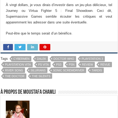
À vingt dollars, je vous dirais d’investir dans un jeu plus délicieux, tel
Journey ou Virtua Fighter 5 : Final Showdown. Ceci dit,
Supermassive Games semble écouter les critiques et veut
apparemment les adresser dans une suite éventuelle.
Peut-être que le temps serait d’un bénéfice.
Tags
CYBERMEN
DALEK
DOCTOR WHO
PLAYSTATION 3
PLAYSTATION VITA
PS VITA
PS3
PSN
REVIEW
REVUE
RIVER SONG
SILURIANS
SONIC SCREWDRIVER
TARDIS
THE DOCTOR
THE SILENTS
À propos de Moustafa Chamli