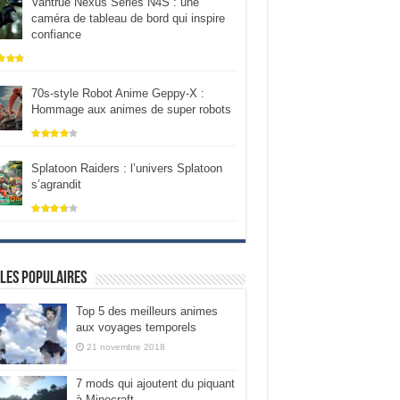
Vantrue Nexus Series N4S : une
caméra de tableau de bord qui inspire
confiance
70s-style Robot Anime Geppy-X :
Hommage aux animes de super robots
Splatoon Raiders : l’univers Splatoon
s’agrandit
les populaires
Top 5 des meilleurs animes
aux voyages temporels
21 novembre 2018
7 mods qui ajoutent du piquant
à Minecraft