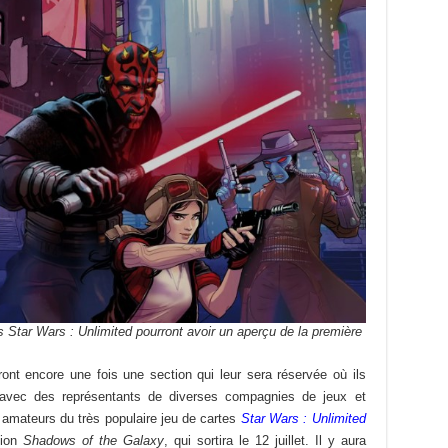
s Star Wars : Unlimited pourront avoir un aperçu de la première
ont encore une fois une section qui leur sera réservée où ils
r avec des représentants de diverses compagnies de jeux et
s amateurs du très populaire jeu de cartes
Star Wars : Unlimited
sion
Shadows of the Galaxy
, qui sortira le 12 juillet. Il y aura