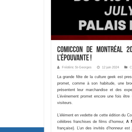
Comiccon de Montréal 2
l’épouvante !
Frédéric St-Georges
12 juin 2024
C
La grande fête de la culture geek est pre
promet, comme à son habitude, une broc
présentent leur marchandise et des exp
L’événement promet encore une fois être u
visiteurs.
L’élément en vedette de cette édition du Co
célèbres franchises de films d’horreur,
A 
française). L’un des invités d’honneur es