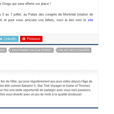
 Grogu qui sera offerte sur place !
5 au 7 juillet, au Palais des congrès de Montréal (station de
s et pour vous procurer vos billets, voici le lien vers le
site
LinkedIn
Pinterest
2024
NIGHTMARE ON ELM STREET
PALAIS DES CONGRÈS
ier de l'être, qui joue régulièrement aux jeux vidéo depuis l'âge de
ies télé comme Babylon 5, Star Trek Voyager et Game of Thrones.
r moi une belle opportunité de partager avec vous mes passions,
ois vous divertir avec un jeu de mots à la qualité douteuse!