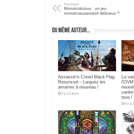
Précédent
Monstrolicious : un jeu
monstrueusement délicieux ?
Du même auteur...
Assassin’s Creed Black Flag
La sa
Resynced – Larguez les
l’OVM
amarres à nouveau !
nouve
variée
il y a 2 jours
tous !
il y a