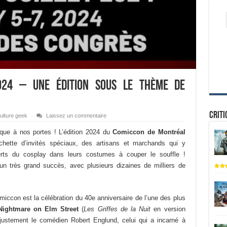
024 – Une édition sous le thème de
Criti
ulture geek
Laissez un commentaire
sque à nos portes ! L’édition 2024 du
Comiccon de Montréal
hette d’invités spéciaux, des artisans et marchands qui y
erts du cosplay dans leurs costumes à couper le souffle !
n très grand succès, avec plusieurs dizaines de milliers de
miccon est la célébration du 40e anniversaire de l’une des plus
Nightmare on Elm Street
(
Les Griffes de la Nuit
en version
t justement le comédien Robert Englund, celui qui a incarné à