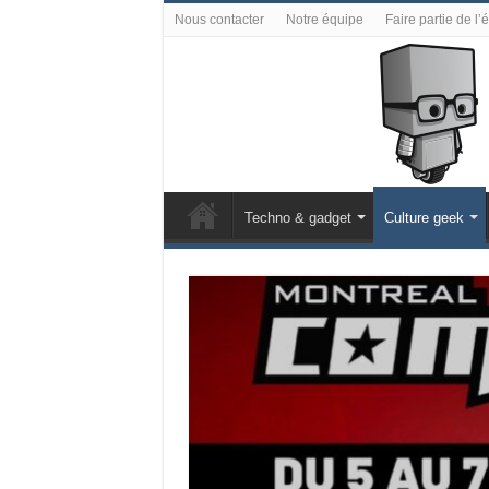
Nous contacter
Notre équipe
Faire partie de l’
Techno & gadget
Culture geek