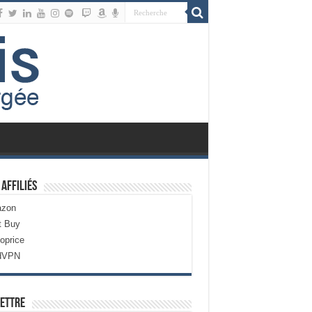
 Affiliés
zon
t Buy
oprice
dVPN
ettre