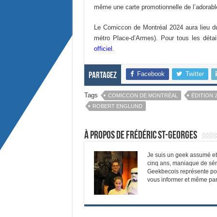
même une carte promotionnelle de l’adorable
Le Comiccon de Montréal 2024 aura lieu du 
métro Place-d’Armes). Pour tous les détail
officiel
.
Facebook
Twitter
Partagez
Tags
COMICCON DE MONTRÉAL
ÉDITION 
ROBERT ENGLUND
À propos de Frédéric St-Georges
Je suis un geek assumé et f
cinq ans, maniaque de sér
Geekbecois représente pou
vous informer et même parf