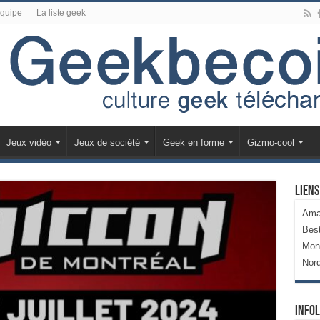
équipe
La liste geek
Jeux vidéo
Jeux de société
Geek en forme
Gizmo-cool
Liens
Ama
Bes
Mon
Nor
Infol