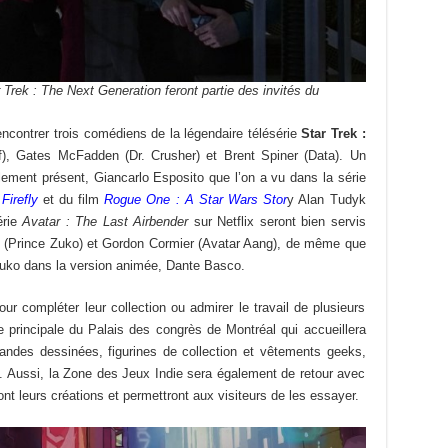
 Trek : The Next Generation feront partie des invités du
rencontrer trois comédiens de la légendaire télésérie
Star Trek :
f), Gates McFadden (Dr. Crusher) et Brent Spiner (Data). Un
ement présent, Giancarlo Esposito que l’on a vu dans la série
e
Firefly
et du film
Rogue One : A Star Wars Stor
y Alan Tudyk
érie
Avatar : The Last Airbender
sur Netflix seront bien servis
 (Prince Zuko) et Gordon Cormier (Avatar Aang), de même que
 Zuko dans la version animée, Dante Basco.
ur compléter leur collection ou admirer le travail de plusieurs
le principale du Palais des congrès de Montréal qui accueillera
Bandes dessinées, figurines de collection et vêtements geeks,
). Aussi, la Zone des Jeux Indie sera également de retour avec
nt leurs créations et permettront aux visiteurs de les essayer.