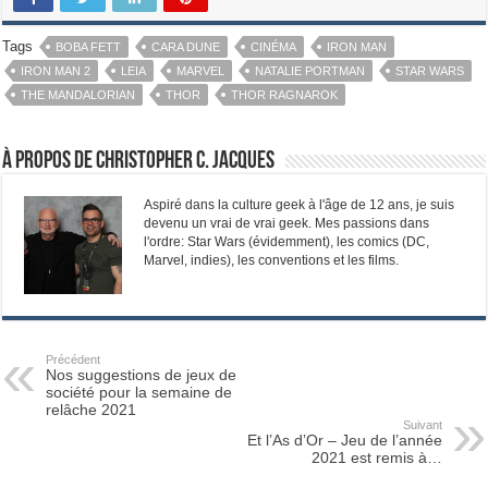
Tags
BOBA FETT
CARA DUNE
CINÉMA
IRON MAN
IRON MAN 2
LEIA
MARVEL
NATALIE PORTMAN
STAR WARS
THE MANDALORIAN
THOR
THOR RAGNAROK
À propos de Christopher C. Jacques
Aspiré dans la culture geek à l'âge de 12 ans, je suis
devenu un vrai de vrai geek. Mes passions dans
l'ordre: Star Wars (évidemment), les comics (DC,
Marvel, indies), les conventions et les films.
Précédent
Nos suggestions de jeux de
société pour la semaine de
relâche 2021
Suivant
Et l’As d’Or – Jeu de l’année
2021 est remis à…