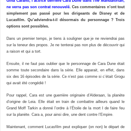
Gina Carano, l’actrice derrière Cara Dune dans
The Mandalorian
,
ne verra pas son contrat renouvelé
. Ces commentaires n’ont tout
simplement pas passé pour les dirigeants de Disney et de
Lucasfilm. Qu’adviendra-t-il désormais du personnage ? Trois
options sont possibles.
Dans un premier temps, je tiens à souligner que je ne reviendrai pas
sur la teneur des propos. Je ne tenterai pas non plus de découvrir qui
a raison et qui a tort.
Ensuite, il ne faut pas oublier que le personnage de Cara Dune était
somme toute secondaire dans la série. Elle apparait, en effet, dans
six des 16 épisodes de la série. Ce n’est pas comme si c’était Grogu
qui avait été congédié !
Pour rappel, Cara est une guerrière originaire d’Alderaan, la planète
d’origine de Leia. Elle était en train de combattre ailleurs quand le
Grand Moff Tarkin a donné l’ordre à l’Étoile de la mort I de faire feu
sur la planète. Cara a, pour ainsi dire, une dent contre l’Empire.
Maintenant, comment Lucasfilm peut expliquer (on non) le départ de