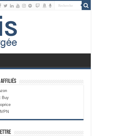
 Affiliés
zon
t Buy
oprice
dVPN
ettre