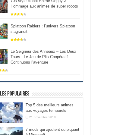
70s-style Robot Anime Geppy-X :
Hommage aux animes de super robots
Splatoon Raiders : l’univers Splatoon
s’agrandit
Le Seigneur des Anneaux – Les Deux
Tours : Le Jeu de Plis Coopératif –
Continuons l’aventure !
les populaires
Top 5 des meilleurs animes
aux voyages temporels
21 novembre 2018
7 mods qui ajoutent du piquant
à Minecraft