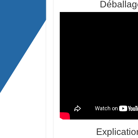
Déballag
Explicati