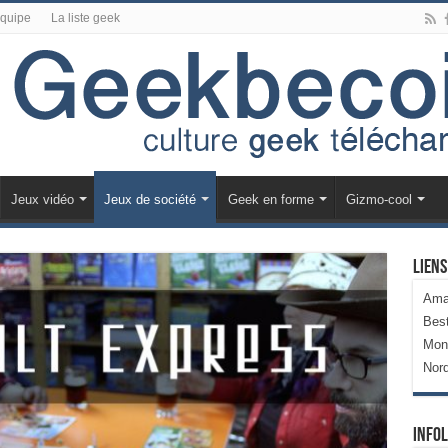
équipe
La liste geek
Jeux vidéo
Jeux de société
Geek en forme
Gizmo-cool
Liens
Ama
Bes
Mon
Nor
Infol