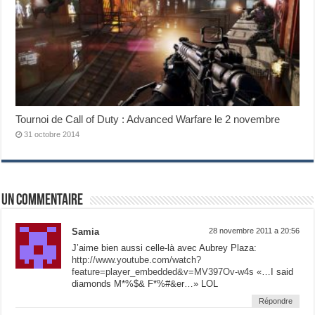
Tournoi de Call of Duty : Advanced Warfare le 2 novembre
31 octobre 2014
Un commentaire
Samia
28 novembre 2011 a 20:56
J’aime bien aussi celle-là avec Aubrey Plaza:
http://www.youtube.com/watch?
feature=player_embedded&v=MV397Ov-w4s
«…I said
diamonds M*%$& F*%#&er…» LOL
Répondre