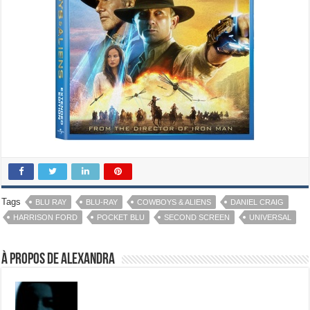
Tags
BLU RAY
BLU-RAY
COWBOYS & ALIENS
DANIEL CRAIG
HARRISON FORD
POCKET BLU
SECOND SCREEN
UNIVERSAL
À propos de Alexandra