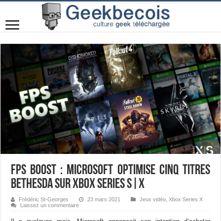
FPS Boost : Microsoft optimise cinq titres
Bethesda sur Xbox Series S|X
Frédéric St-Georges
23 mars 2021
Jeux vidéo
,
Xbox Series X
Laissez un commentaire