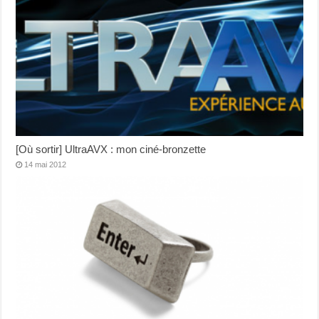
[Où sortir] UltraAVX : mon ciné-bronzette
14 mai 2012