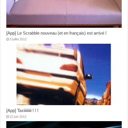
[App] Le Scrabble nouveau (et en français) est arrivé !
3 juillet 2012
[App] Taxiiiiiiiii ! ! !
22 juin 2012