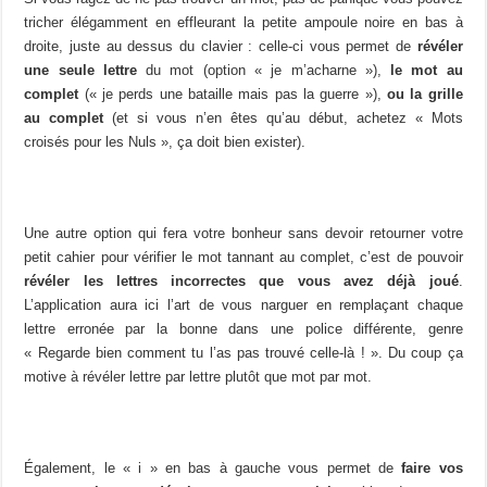
tricher élégamment en effleurant la petite ampoule noire en bas à
droite, juste au dessus du clavier : celle-ci vous permet de
révéler
une seule lettre
du mot (option « je m’acharne »),
le
mot au
complet
(« je perds une bataille mais pas la guerre »),
ou la grille
au complet
(et si vous n’en êtes qu’au début, achetez « Mots
croisés pour les Nuls », ça doit bien exister).
Une autre option qui fera votre bonheur sans devoir retourner votre
petit cahier pour vérifier le mot tannant au complet, c’est de pouvoir
révéler les lettres incorrectes que vous avez déjà joué
.
L’application aura ici l’art de vous narguer en remplaçant chaque
lettre erronée par la bonne dans une police différente, genre
« Regarde bien comment tu l’as pas trouvé celle-là ! ». Du coup ça
motive à révéler lettre par lettre plutôt que mot par mot.
Également, le « i » en bas à gauche vous permet de
faire vos