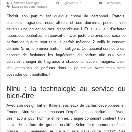
Catherine Ruscigno
13 janvier 2021
Gizmo-cool
Laissez un commentaire
Choisir son parfum est quelque chose de personnel. Parfois,
plusieurs fragrances nous attirent et ces dernières peuvent vite
devenir une collection très dispendieuse ! Et si au lieu d’acheter
toutes ces bouteilles, on pouvait en avoir juste une avec des eaux de
parfum de qualité pour faire le parfait mélange ? Voilà le concept
derrière
Ninu
, le premier parfum intelligent. Cet appareil connecté est
capable de fusionner les ingrédients du parfum afin que vous
puissiez changer de fragrance à chaque utilisation. Imaginez avoir
des centaines de parfums dans la paume de votre main sans
posséder cent bouteilles !
Ninu : la technologie au service du
bien-être
Avec son design fait en Italie et ses eaux de parfum développées en
France, Ninu souhaite rehausser l’expérience en parfumerie. Ayant
des flacons pour homme et femme, chaque contenant contient trois
eaux de parfum de grande qualité. Selon leur communiqué de
presse :
« Seulement le meilleur sera dans notre produit. Des