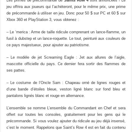
Les primes de précommande de
Saints Row 4
sont annoncées ! Le
jeu offrira aux joueurs qui l’achèteront, pour le même prix, une prime
de précommande à utiliser en jeu. Donc pour 50 $ sur PC et 60 $ sur
Xbox 360 et PlayStation 3, vous obtenez :
– Le ‘merica : Arme de taille ridicule comprenant un lance-flamme, un
fusil à dubstep et un lance-roquette. Le tout, peinturé aux couleurs de
ce pays majestueux, pour ajouter au patriotisme.
– Le modèle de jet Screaming Eagle : Jet aux allures de l’aigle,
mascotte officielle du pays. Ce dernier fera sortir des flammes de
ses pattes.
– Le costume de l’Oncle Sam : Chapeau orné de lignes rouges et
d’une bande d’étoiles bleue, veston ligné blanc sur fond bleu et
pantalons lignés blanc et rouge en alternance.
L’ensemble se nomme L’ensemble du Commandant en Chef et sera
offert sur toutes les consoles, gratuitement pour les gens qui le
précommande. Si vous voulez ajouter du ridicule au jeu déjà insensé,
c’est le moment. Rappelons que Saint’s Row 4 est en fait du contenu