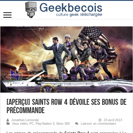
[Aperçu] Saints Row 4 dévoile ses bonus de
précommande
Jonathan Lemonde
23 avril 2013
Jeux vidéo
,
PC
,
PlayStation 3
,
Xbox 360
Laissez un commentaire