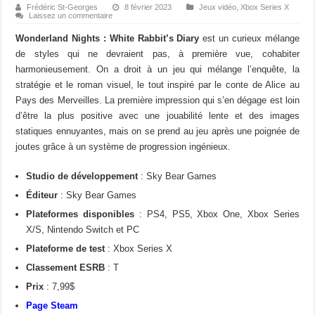
Frédéric St-Georges
8 février 2023
Jeux vidéo
,
Xbox Series X
Laissez un commentaire
Wonderland Nights : White Rabbit’s Diary
est un curieux mélange
de styles qui ne devraient pas, à première vue, cohabiter
harmonieusement. On a droit à un jeu qui mélange l’enquête, la
stratégie et le roman visuel, le tout inspiré par le conte de Alice au
Pays des Merveilles. La première impression qui s’en dégage est loin
d’être la plus positive avec une jouabilité lente et des images
statiques ennuyantes, mais on se prend au jeu après une poignée de
joutes grâce à un système de progression ingénieux.
Studio de développement
: Sky Bear Games
Éditeur
: Sky Bear Games
Plateformes disponibles
: PS4, PS5, Xbox One, Xbox Series
X/S, Nintendo Switch et PC
Plateforme de test
: Xbox Series X
Classement ESRB
: T
Prix
: 7,99$
Page Steam