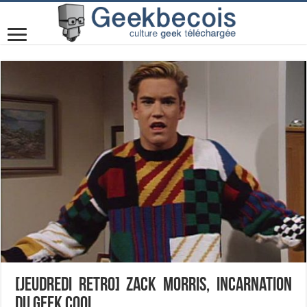
[JEUdredi retro] Zack Morris, incarnation
du geek cool