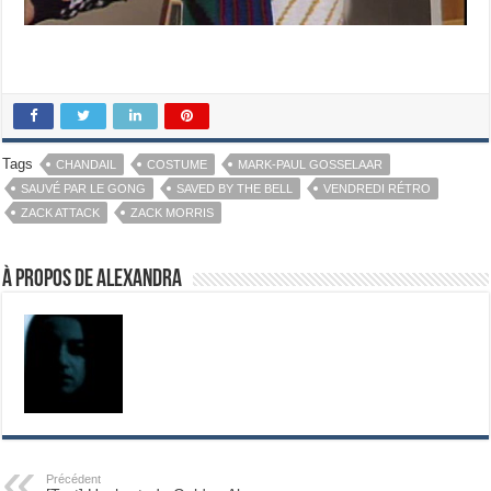
Tags
CHANDAIL
COSTUME
MARK-PAUL GOSSELAAR
SAUVÉ PAR LE GONG
SAVED BY THE BELL
VENDREDI RÉTRO
ZACK ATTACK
ZACK MORRIS
À propos de Alexandra
Précédent