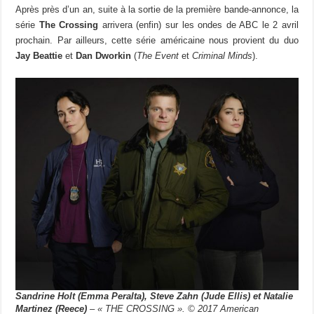
Après près d’un an, suite à la sortie de la première bande-annonce, la
série
The Crossing
arrivera (enfin) sur les ondes de ABC le 2 avril
prochain. Par ailleurs, cette série américaine nous provient du duo
Jay Beattie
et
Dan Dworkin
(
The Event
et
Criminal Minds
).
Sandrine Holt (Emma Peralta), Steve Zahn (Jude Ellis) et Natalie
Martinez (Reece)
– « THE CROSSING ». © 2017 American