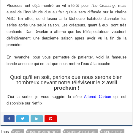
Plusieurs ont déjà montré un vif intérêt pour
The Crossing
, mais
aussi de l’inquiétude due au fait qu’elle sera diffusée sur la chaîne
ABC. En effet, ce diffuseur a la fâcheuse habitude d’annuler les
séries après une seule saison. Les créateurs, quant à eux, sont très
confiants. Dan Dworkin a affirmé que les téléspectateurs voudront
définitivement une deuxième saison après avoir vu la fin de la
première.
En revanche, pour vous permettre de patienter, voici la fameuse
bande-annonce qui ne fait que nous mettre l’eau à la bouche.
Quoi qu’il en soit, parions que nous serons bien
nombreux devant notre téléviseur le
2 avril
prochain
!
D’ici la sortie, je vous suggère la série
Altered Carbon
qui est
disponible sur Netflix.
Tags
ABC
BANDE-ANNONCE
SCIENCE-FICTION
SÉRIE TÉLÉ