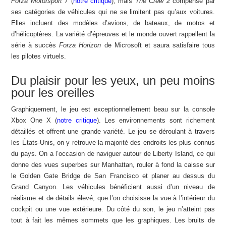
Forza Motorsport 7
(
notre critique
), mais
The Crew 2
compense par
ses catégories de véhicules qui ne se limitent pas qu’aux voitures.
Elles incluent des modèles d’avions, de bateaux, de motos et
d’hélicoptères. La variété d’épreuves et le monde ouvert rappellent la
série à succès
Forza Horizon
de Microsoft et saura satisfaire tous
les pilotes virtuels.
Du plaisir pour les yeux, un peu moins
pour les oreilles
Graphiquement, le jeu est exceptionnellement beau sur la console
Xbox One X (
notre critique
). Les environnements sont richement
détaillés et offrent une grande variété. Le jeu se déroulant à travers
les États-Unis, on y retrouve la majorité des endroits les plus connus
du pays. On a l’occasion de naviguer autour de Liberty Island, ce qui
donne des vues superbes sur Manhattan, rouler à fond la caisse sur
le Golden Gate Bridge de San Francisco et planer au dessus du
Grand Canyon. Les véhicules bénéficient aussi d’un niveau de
réalisme et de détails élevé, que l’on choisisse la vue à l’intérieur du
cockpit ou une vue extérieure. Du côté du son, le jeu n’atteint pas
tout à fait les mêmes sommets que les graphiques. Les bruits de