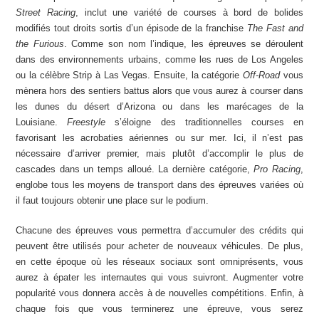
Street Racing
, inclut une variété de courses à bord de bolides
modifiés tout droits sortis d’un épisode de la franchise
The Fast and
the Furious
. Comme son nom l’indique, les épreuves se déroulent
dans des environnements urbains, comme les rues de Los Angeles
ou la célèbre Strip à Las Vegas. Ensuite, la catégorie
Off-Road
vous
mènera hors des sentiers battus alors que vous aurez à courser dans
les dunes du désert d’Arizona ou dans les marécages de la
Louisiane.
Freestyle
s’éloigne des traditionnelles courses en
favorisant les acrobaties aériennes ou sur mer. Ici, il n’est pas
nécessaire d’arriver premier, mais plutôt d’accomplir le plus de
cascades dans un temps alloué. La dernière catégorie,
Pro Racing
,
englobe tous les moyens de transport dans des épreuves variées où
il faut toujours obtenir une place sur le podium.
Chacune des épreuves vous permettra d’accumuler des crédits qui
peuvent être utilisés pour acheter de nouveaux véhicules. De plus,
en cette époque où les réseaux sociaux sont omniprésents, vous
aurez à épater les internautes qui vous suivront. Augmenter votre
popularité vous donnera accès à de nouvelles compétitions. Enfin, à
chaque fois que vous terminerez une épreuve, vous serez