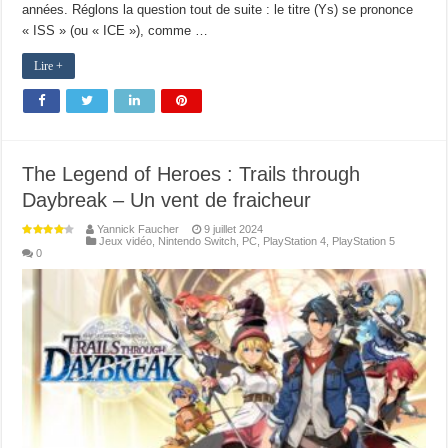
années. Réglons la question tout de suite : le titre (Ys) se prononce
« ISS » (ou « ICE »), comme …
Lire +
The Legend of Heroes : Trails through
Daybreak – Un vent de fraicheur
Yannick Faucher
9 juillet 2024
Jeux vidéo
,
Nintendo Switch
,
PC
,
PlayStation 4
,
PlayStation 5
0