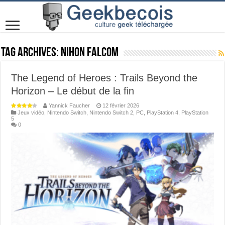
Tag Archives:
Nihon Falcom
The Legend of Heroes : Trails Beyond the
Horizon – Le début de la fin
Yannick Faucher
12 février 2026
Jeux vidéo
,
Nintendo Switch
,
Nintendo Switch 2
,
PC
,
PlayStation 4
,
PlayStation
5
0