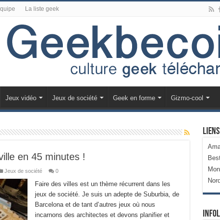
équipe
La liste geek
Jeux vidéo
Jeux de société
Geek en forme
Gizmo-cool
Liens
Ama
ille en 45 minutes !
Bes
Mon
Jeux de société
0
Nor
Faire des villes est un thème récurrent dans les
jeux de société. Je suis un adepte de Suburbia, de
Barcelona et de tant d’autres jeux où nous
Infol
incarnons des architectes et devons planifier et