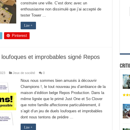
construire une ville. C’est donc avec un
enthousiasme non dissimulé que j’ai accepté de
tester Tower …
Lire +
Pinterest
 loufoques et improbables signé Repos
Criti
2023
Jeux de société
0
Nous nous sommes bien amusés à découvrir
Champions !, le tout nouveau jeu d’ambiance de la
maison d’édition belge Repos Production. Dans la
même lignée que le primé Just One et So Clover
que notre famille affectionne particulièrement, il
s’agit d’un jeu de duels loufoques et improbables
dont nous tentons de prédire …
Lire +