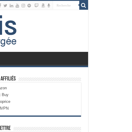
 Affiliés
zon
t Buy
oprice
dVPN
ettre