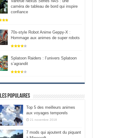
Vantrue Nexus Series N4S : une
caméra de tableau de bord qui inspire
confiance
70s-style Robot Anime Geppy-X :
Hommage aux animes de super robots
Splatoon Raiders : l’univers Splatoon
s’agrandit
les populaires
Top 5 des meilleurs animes
aux voyages temporels
21 novembre 2018
7 mods qui ajoutent du piquant
à Minecraft