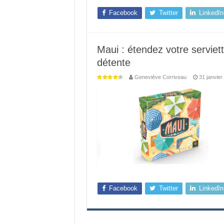
Facebook
Twitter
LinkedIn
Maui : étendez votre serviet
détente
Geneviève Corriveau
31 janvier
Facebook
Twitter
LinkedIn