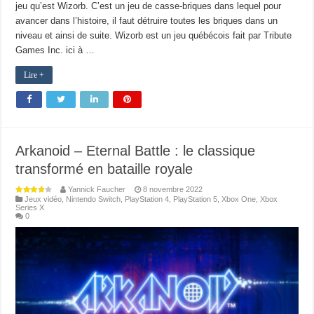
jeu qu’est Wizorb. C’est un jeu de casse-briques dans lequel pour
avancer dans l’histoire, il faut détruire toutes les briques dans un
niveau et ainsi de suite. Wizorb est un jeu québécois fait par Tribute
Games Inc. ici à …
Lire +
Arkanoid – Eternal Battle : le classique
transformé en bataille royale
Yannick Faucher
8 novembre 2022
Jeux vidéo
,
Nintendo Switch
,
PlayStation 4
,
PlayStation 5
,
Xbox One
,
Xbox
Series X
0