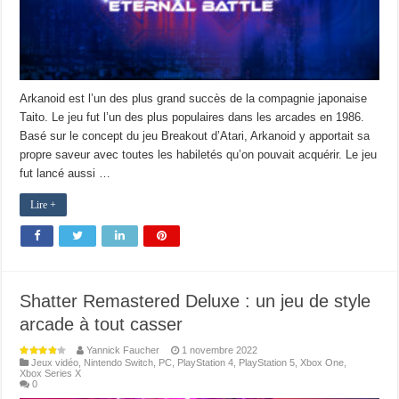
Arkanoid est l’un des plus grand succès de la compagnie japonaise
Taito. Le jeu fut l’un des plus populaires dans les arcades en 1986.
Basé sur le concept du jeu Breakout d’Atari, Arkanoid y apportait sa
propre saveur avec toutes les habiletés qu’on pouvait acquérir. Le jeu
fut lancé aussi …
Lire +
Shatter Remastered Deluxe : un jeu de style
arcade à tout casser
Yannick Faucher
1 novembre 2022
Jeux vidéo
,
Nintendo Switch
,
PC
,
PlayStation 4
,
PlayStation 5
,
Xbox One
,
Xbox Series X
0