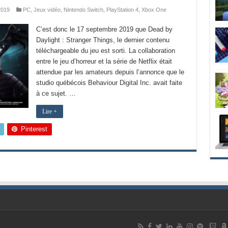
2019
PC
,
Jeux vidéo
,
Nintendo Switch
,
PlayStation 4
,
Xbox One
C’est donc le 17 septembre 2019 que Dead by
Daylight : Stranger Things, le dernier contenu
téléchargeable du jeu est sorti. La collaboration
entre le jeu d’horreur et la série de Netflix était
attendue par les amateurs depuis l’annonce que le
studio québécois Behaviour Digital Inc. avait faite
à ce sujet. …
Lire +
Pinterest