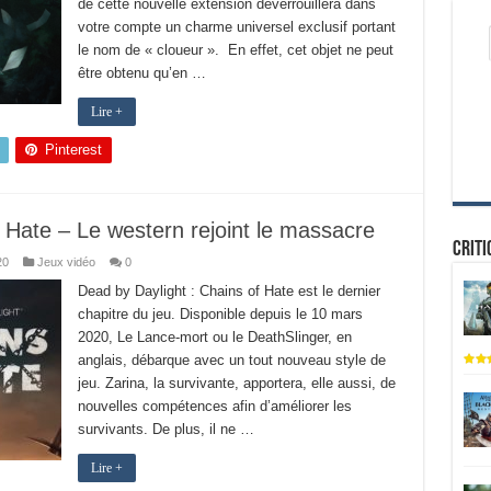
de cette nouvelle extension déverrouillera dans
votre compte un charme universel exclusif portant
le nom de « cloueur ». En effet, cet objet ne peut
être obtenu qu’en …
Lire +
Pinterest
 Hate – Le western rejoint le massacre
Criti
20
Jeux vidéo
0
Dead by Daylight : Chains of Hate est le dernier
chapitre du jeu. Disponible depuis le 10 mars
2020, Le Lance-mort ou le DeathSlinger, en
anglais, débarque avec un tout nouveau style de
jeu. Zarina, la survivante, apportera, elle aussi, de
nouvelles compétences afin d’améliorer les
survivants. De plus, il ne …
Lire +