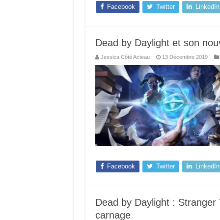
Facebook
Twitter
LinkedIn
Dead by Daylight et son no
Jessica Côté Acteau
13 Décembre 2019
Facebook
Twitter
LinkedIn
Dead by Daylight : Stranger 
carnage