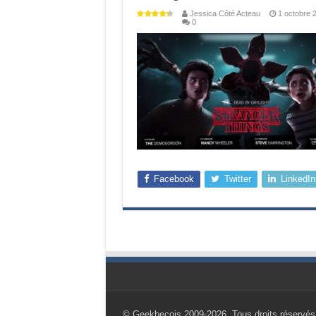
Jessica Côté Acteau
1 octobre 
0
Facebook
Twitter
LinkedIn
© Geekbecois 2009-2026, Tous droits réservés