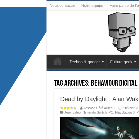
Nous contacter
Notre équipe
Faire partie de l’
Techno & gadget
Culture geek
Tag Archives:
Behaviour Digital 
Dead by Daylight : Alan Wake
Jessica Côté Acteau
2 février 2
Jeux vidéo
,
Nintendo Switch
,
PC
,
PlayStation 3
,
P