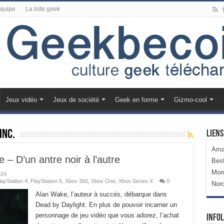
équipe
La liste geek
Jeux vidéo
Jeux de société
Geek en forme
Gizmo-cool
Inc.
Liens
Ama
 – D’un antre noir à l’autre
Bes
Mon
024
layStation 4
,
PlayStation 5
,
Xbox 360
,
Xbox One
,
Xbox Series X
0
Nor
Alan Wake, l’auteur à succès, débarque dans
Dead by Daylight. En plus de pouvoir incarner un
personnage de jeu vidéo que vous adorez, l’achat
Infol