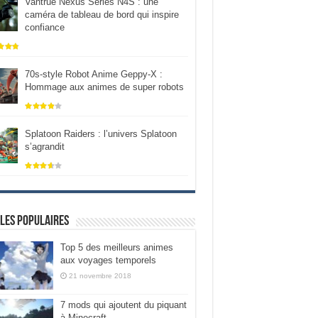
Vantrue Nexus Series N4S : une
caméra de tableau de bord qui inspire
confiance
70s-style Robot Anime Geppy-X :
Hommage aux animes de super robots
Splatoon Raiders : l’univers Splatoon
s’agrandit
les populaires
Top 5 des meilleurs animes
aux voyages temporels
21 novembre 2018
7 mods qui ajoutent du piquant
à Minecraft