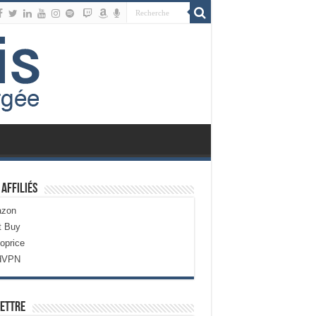
 Affiliés
zon
t Buy
oprice
dVPN
ettre