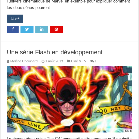
l’univers cinématique de Marvel en exemple pour expliquer comment
les deux séries pourront …
Lire +
Une série Flash en développement
Mylène Chouinard
1 août 2013
Ciné & TV
1
Le réseau états-unien The CW annonçait cette semaine qu’il souhaite