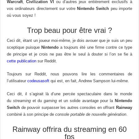
Warcraft
,
Civilization VI
ou d’autres jeux entièrement exclusifs à
vos ordinateurs directement sur votre
Nintendo Switch
peu importe
où vous soyez !
Trop beau pour être vrai ?
Ceci dit, étant un joueur moi-même, je dois avouer que je suis un peu
sceptique puisque
Nintendo
a toujours été une firme contre ce type
de principe et je crois ne pas être le seul à douter si l’on se fie à
cette publication
sur Reddit.
Toujours sur Reddit, nous pouvons lire les commentaires de
l’utilisateur
codeusasoft
qui est, en fait, Andrew Sampson lui-même.
Ceci dit, il s’agirait là d’une percée spectaculaire dans le monde
du
streaming
et du
gaming
et un solide avantage pour la
Nintendo
Switch
de pouvoir surpasser les autres consoles en offrant
Rainway
combiné à son principe de
console portable de nouvelle génération
.
Rainway offrira du streaming en 60
fps