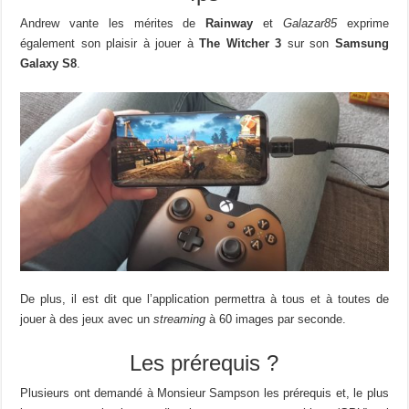
Andrew vante les mérites de
Rainway
et
Galazar85
exprime
également son plaisir à jouer à
The Witcher 3
sur son
Samsung
Galaxy S8
.
De plus, il est dit que l’application permettra à tous et à toutes de
jouer à des jeux avec un
streaming
à 60 images par seconde.
Les prérequis ?
Plusieurs ont demandé à Monsieur Sampson les prérequis et, le plus