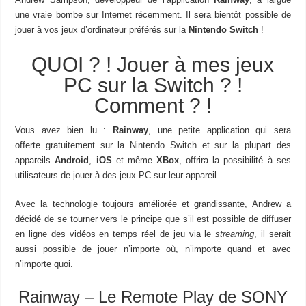
une vraie bombe sur Internet récemment. Il sera bientôt possible de
jouer à vos jeux d’ordinateur préférés sur la
Nintendo Switch
!
QUOI ? ! Jouer à mes jeux
PC sur la Switch ? !
Comment ? !
Vous avez bien lu :
Rainway
, une petite application qui sera
offerte gratuitement sur la Nintendo Switch et sur la plupart des
appareils
Android
,
iOS
et même
XBox
, offrira la possibilité à ses
utilisateurs de jouer à des jeux PC sur leur appareil.
Avec la technologie toujours améliorée et grandissante, Andrew a
décidé de se tourner vers le principe que s’il est possible de diffuser
en ligne des vidéos en temps réel de jeu via le
streaming
, il serait
aussi possible de jouer n’importe où, n’importe quand et avec
n’importe quoi.
Rainway – Le Remote Play de SONY