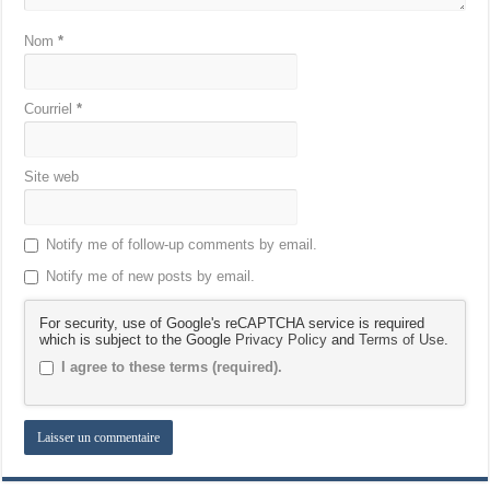
Nom
*
Courriel
*
Site web
Notify me of follow-up comments by email.
Notify me of new posts by email.
For security, use of Google's reCAPTCHA service is required
which is subject to the Google
Privacy Policy
and
Terms of Use
.
I agree to these terms (required).