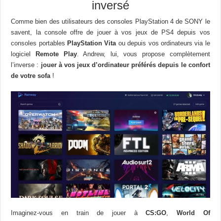
inversé
Comme bien des utilisateurs des consoles PlayStation 4 de SONY le
savent, la console offre de jouer à vos jeux de PS4 depuis vos
consoles portables
PlayStation Vita
ou depuis vos ordinateurs via le
logiciel
Remote Play
. Andrew, lui, vous propose complètement
l’inverse :
jouer à vos jeux d’ordinateur préférés depuis le confort
de votre sofa
!
Imaginez-vous en train de jouer à
CS:GO
,
World Of