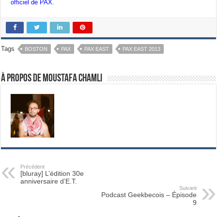
officiel de PAX
.
Tags
BOSTON
PAX
PAX EAST
PAX EAST 2013
À propos de Moustafa Chamli
Précédent
[bluray] L’édition 30e
anniversaire d’E.T.
Suivant
Podcast Geekbecois – Épisode
9