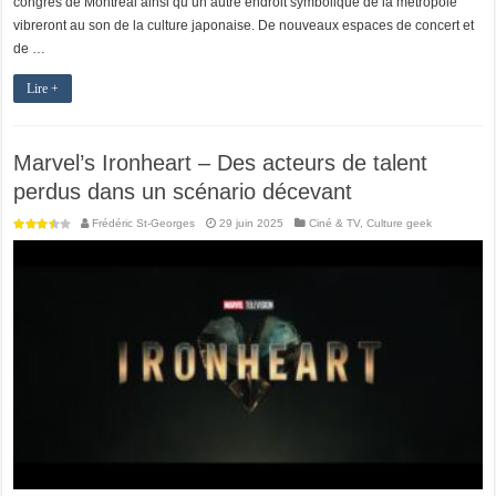
congrès de Montréal ainsi qu’un autre endroit symbolique de la métropole
vibreront au son de la culture japonaise. De nouveaux espaces de concert et
de …
Lire +
Marvel’s Ironheart – Des acteurs de talent
perdus dans un scénario décevant
Frédéric St-Georges
29 juin 2025
Ciné & TV
,
Culture geek