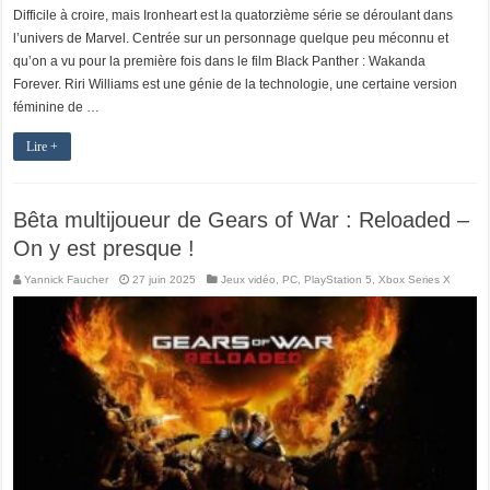
Difficile à croire, mais Ironheart est la quatorzième série se déroulant dans
l’univers de Marvel. Centrée sur un personnage quelque peu méconnu et
qu’on a vu pour la première fois dans le film Black Panther : Wakanda
Forever. Riri Williams est une génie de la technologie, une certaine version
féminine de …
Lire +
Bêta multijoueur de Gears of War : Reloaded –
On y est presque !
Yannick Faucher
27 juin 2025
Jeux vidéo
,
PC
,
PlayStation 5
,
Xbox Series X