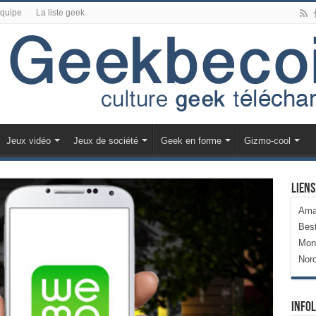
équipe
La liste geek
Jeux vidéo
Jeux de société
Geek en forme
Gizmo-cool
Liens
Ama
Bes
Mon
Nor
Infol