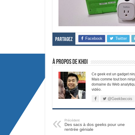
Facebook
Twitter
Partagez
À propos de Khoi
Ce geek est un gadget ninj
Mais comme tout bon ninja, 
domaine du Web analytique e
vidéo.
@Geekbecois
Précédent
Des sacs à dos geeks pour une
rentrée géniale