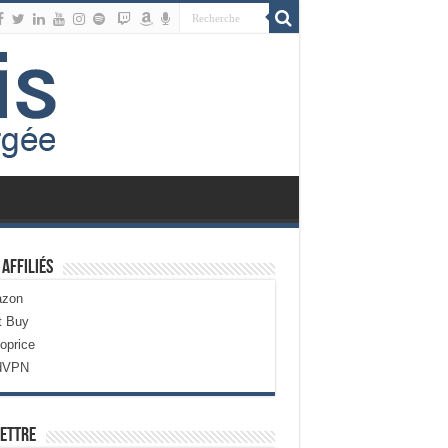
 Affiliés
zon
t Buy
oprice
dVPN
ettre