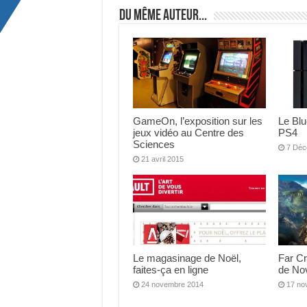
Du même auteur...
GameOn, l’exposition sur les
Le Blu
jeux vidéo au Centre des
PS4
Sciences
7 Déc
21 avril 2015
Le magasinage de Noël,
Far Cr
faites-ça en ligne
de No
24 novembre 2014
17 no