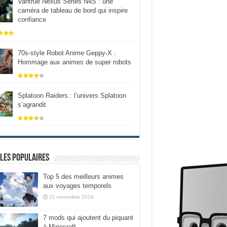
Vantrue Nexus Series N4S : une
caméra de tableau de bord qui inspire
confiance
70s-style Robot Anime Geppy-X :
Hommage aux animes de super robots
Splatoon Raiders : l’univers Splatoon
s’agrandit
les populaires
Top 5 des meilleurs animes
aux voyages temporels
21 novembre 2018
7 mods qui ajoutent du piquant
à Minecraft