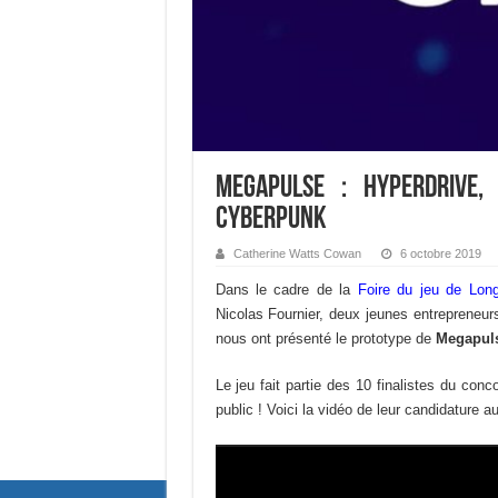
Megapulse : Hyperdrive
cyberpunk
Catherine Watts Cowan
6 octobre 2019
Dans le cadre de la
Foire du jeu de Long
Nicolas Fournier, deux jeunes entrepreneurs
nous ont présenté le prototype de
Megapuls
Le jeu fait partie des 10 finalistes du co
public ! Voici la vidéo de leur candidature a
Lecteur
vidéo