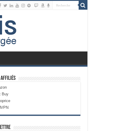
 Affiliés
zon
t Buy
oprice
dVPN
ettre