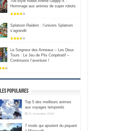
70s-style Robot Anime Geppy-X :
Hommage aux animes de super robots
Splatoon Raiders : l’univers Splatoon
s’agrandit
Le Seigneur des Anneaux – Les Deux
Tours : Le Jeu de Plis Coopératif –
Continuons l’aventure !
les populaires
Top 5 des meilleurs animes
aux voyages temporels
21 novembre 2018
7 mods qui ajoutent du piquant
à Minecraft