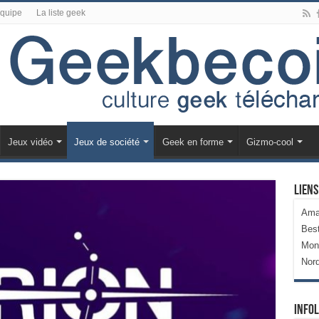
équipe
La liste geek
Jeux vidéo
Jeux de société
Geek en forme
Gizmo-cool
Liens
Ama
Bes
Mon
Nor
Infol