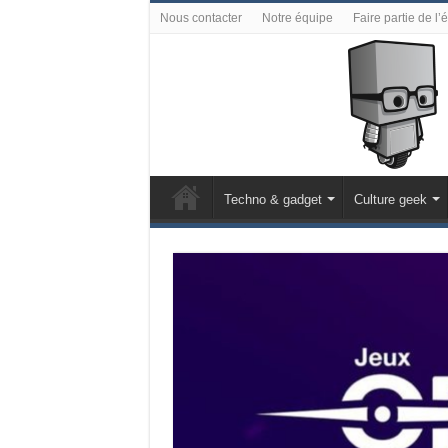
Nous contacter
Notre équipe
Faire partie de l’
Techno & gadget
Culture geek