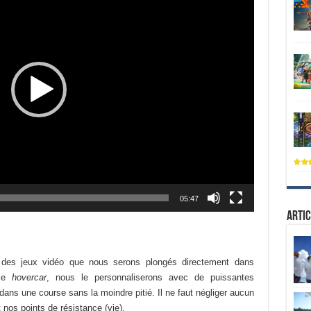
05:47
Artic
é des jeux vidéo que nous serons plongés directement dans
ule
hovercar
, nous le personnaliserons avec de puissantes
dans une course sans la moindre pitié. Il ne faut négliger aucun
 nos points de résistance (vie).