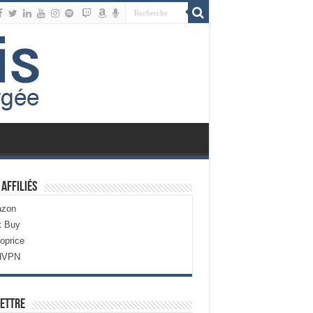
 Affiliés
zon
t Buy
oprice
dVPN
ettre