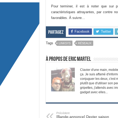
Pour terminer, il est à noter que sur p
caractéristiques attrayantes, par contre n
favorables. À suivre…
Facebook
Twitter
Partagez
Tags
LINKSYS
RÉSEAUX
À propos de Eric Martel
Clavier d'une main, mobile
ça. Je suis affamé d'infor
conjuguer les deux, c'est m
plutôt que d'utiliser son p
gripettes, j'attends avec i
gadget avec elles...
Précédent
[Bande-annonce] Dexter saison