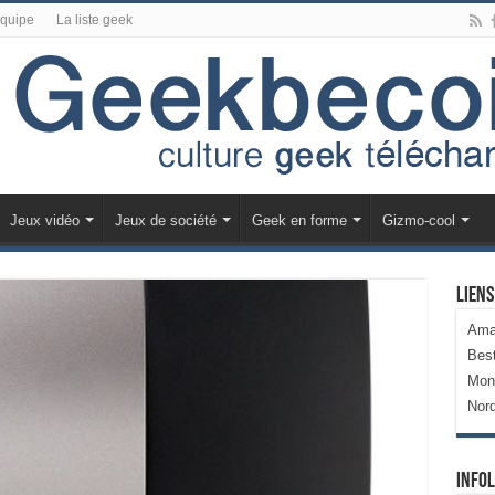
équipe
La liste geek
Jeux vidéo
Jeux de société
Geek en forme
Gizmo-cool
Liens
Ama
Bes
Mon
Nor
Infol