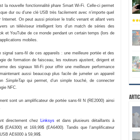
 la nouvelle fonctionnalité phare Smart Wi-Fi. Celle-ci permet
isque dur ou d’une clé USB très facilement avec n’importe quel
Internet. On peut aussi prioriser le trafic venant et allant vers
vers un téléviseur intelligent lors d’un match de séries des
ok et YouTube de ce monde pendant un certain temps (lors de
applications mobiles.
e signal sans-fil de ces appareils : une meilleure portée et des
gie de formation de faisceau, les routeurs ajustent, dirigent et
 forme des signaux Wi-Fi pour offrir une meilleure performance
 maintenant aussi beaucoup plus facile de jumeler un appareil
ion
SimpleTap
qui permet, d’un simple touché, de connecter
logie NFC.
Artic
ent sont un amplificateur de portée sans-fil N (RE2000) ainsi
.
ant directement chez
Linksys
et dans plusieurs détaillants à
$ (EA6300) et 169,99$ (EA6400). Tandis que l’amplificateur
r USB AE6000 à 59,99$.