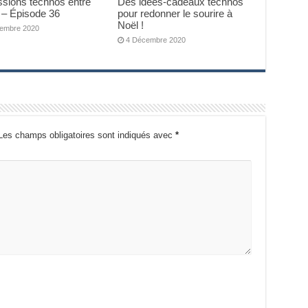
ssions technos entre
Des idées-cadeaux technos
 – Épisode 36
pour redonner le sourire à
Noël !
embre 2020
4 Décembre 2020
Les champs obligatoires sont indiqués avec
*