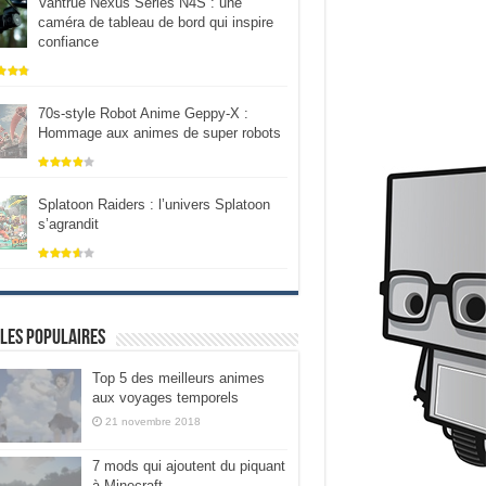
Vantrue Nexus Series N4S : une
caméra de tableau de bord qui inspire
confiance
70s-style Robot Anime Geppy-X :
Hommage aux animes de super robots
Splatoon Raiders : l’univers Splatoon
s’agrandit
les populaires
Top 5 des meilleurs animes
aux voyages temporels
21 novembre 2018
7 mods qui ajoutent du piquant
à Minecraft