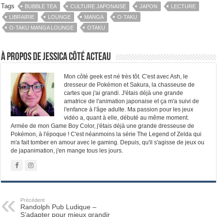
Tags
BUBBLE TEA
CULTURE JAPONAISE
JAPON
LECTURE
LIBRAIRIE
LOUNGE
MANGA
O-TAKU
O-TAKU MANGA LOUNGE
OTAKU
À propos de Jessica Côté Acteau
Mon côté geek est né très tôt. C'est avec Ash, le
dresseur de Pokémon et Sakura, la chasseuse de
cartes que j'ai grandi. J'étais déjà une grande
amatrice de l'animation japonaise et ça m'a suivi de
l'enfance à l'âge adulte. Ma passion pour les jeux
vidéo a, quant à elle, débuté au même moment.
Armée de mon Game Boy Color, j'étais déjà une grande dresseuse de
Pokémon, à l'époque ! C'est néanmoins la série The Legend of Zelda qui
m'a fait tomber en amour avec le gaming. Depuis, qu'il s'agisse de jeux ou
de japanimation, j'en mange tous les jours.
Précédent
Randolph Pub Ludique –
S’adapter pour mieux grandir