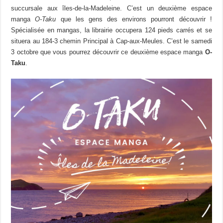
succursale aux îles-de-la-Madeleine. C’est un deuxième espace
manga
O-Taku
que les gens des environs pourront découvrir !
Spécialisée en mangas, la librairie occupera 124 pieds carrés et se
situera au 184-3 chemin Principal à Cap-aux-Meules. C’est le samedi
3 octobre que vous pourrez découvrir ce deuxième espace manga
O-
Taku
.