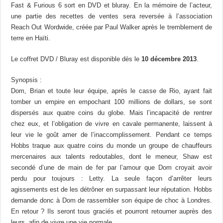
Fast & Furious 6 sort en DVD et bluray. En la mémoire de l’acteur,
une partie des recettes de ventes sera reversée à l’association
Reach Out Wordwide, créée par Paul Walker après le tremblement de
terre en Haïti.
Le coffret DVD / Bluray est disponible dès le
10 décembre 2013
.
Synopsis :
Dom, Brian et toute leur équipe, après le casse de Rio, ayant fait
tomber un empire en empochant 100 millions de dollars, se sont
dispersés aux quatre coins du globe. Mais l’incapacité de rentrer
chez eux, et l’obligation de vivre en cavale permanente, laissent à
leur vie le goût amer de l’inaccomplissement. Pendant ce temps
Hobbs traque aux quatre coins du monde un groupe de chauffeurs
mercenaires aux talents redoutables, dont le meneur, Shaw est
secondé d’une de main de fer par l’amour que Dom croyait avoir
perdu pour toujours : Letty. La seule façon d’arrêter leurs
agissements est de les détrôner en surpassant leur réputation. Hobbs
demande donc à Dom de rassembler son équipe de choc à Londres.
En retour ? Ils seront tous graciés et pourront retourner auprès des
leurs, afin de vivre une vie normale.