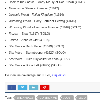
Back to the Future
– Marty McFly et Doc Brown (41611)
Minecraft
– Steve et Creeper (41612)
Jurassic World : Fallen Kingdom
(41614)
Wizarding World
– Harry Potter et Hedwig (41615)
Wizarding World
– Hermione Granger (41616) (SOLO)
Frozen
– Elsa (41617) (SOLO)
Frozen
– Anna et Olaf (41618)
Star Wars
– Darth Vader (41619) (SOLO)
Star Wars
– Stormtrooper (41620) (SOLO)
Star Wars
– Luke Skywalker et Yoda (41627)
Star Wars
– Boba Fett (41629) (SOLO)
Pour en lire davantage sur LEGO,
cliquez ici !
Tags
BRICKHEADZ
GO BRICK ME
JOUET
LEGO