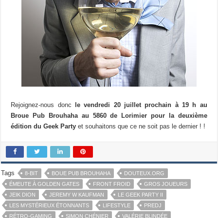
Rejoignez-nous donc
le vendredi 20 juillet prochain à 19 h au
Broue Pub Brouhaha au 5860 de Lorimier pour la deuxième
édition du Geek Party
et souhaitons que ce ne soit pas le dernier ! !
Tags
8-BIT
BOUE PUB BROUHAHA
DOUTEUX.ORG
ÉMEUTE À GOLDEN GATES
FRONT FROID
GROS JOUEURS
JEIK DION
JEREMY W KAUFMAN
LE GEEK PARTY II
LES MYSTÉRIEUX ÉTONNANTS
LIFESTYLE
PREDJ
RÉTRO-GAMING
SIMON CHÉNIER
VALÉRIE BLINDÉE