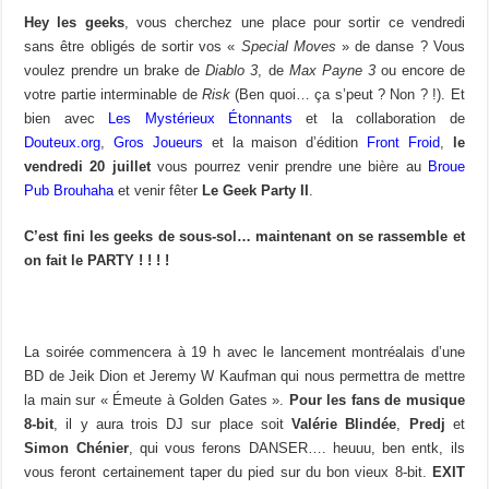
Hey les geeks
, vous cherchez une place pour sortir ce vendredi
sans être obligés de sortir vos «
Special Moves
» de danse ? Vous
voulez prendre un brake de
Diablo 3
, de
Max Payne 3
ou encore de
votre partie interminable de
Risk
(Ben quoi… ça s’peut ? Non ? !). Et
bien avec
Les Mystérieux Étonnants
et la collaboration de
Douteux.org
,
Gros Joueurs
et la maison d’édition
Front Froid
,
le
vendredi 20 juillet
vous pourrez venir prendre une bière au
Broue
Pub Brouhaha
et venir fêter
Le Geek Party II
.
C’est fini les geeks de sous-sol… maintenant on se rassemble et
on fait le PARTY ! ! ! !
La soirée commencera à 19 h avec le lancement montréalais d’une
BD de Jeik Dion et Jeremy W Kaufman qui nous permettra de mettre
la main sur « Émeute à Golden Gates ».
Pour les fans de musique
8-bit
, il y aura trois DJ sur place soit
Valérie Blindée
,
Predj
et
Simon Chénier
, qui vous ferons DANSER…. heuuu, ben entk, ils
vous feront certainement taper du pied sur du bon vieux 8-bit.
EXIT