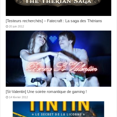
[Testeurs recherchés] – Fatecraft : La saga des Thérians
20 juin 2012
[St-Valentin] Une soirée romantique de gaming !
14 février 2012