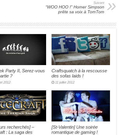
Suivant
“WOO HOO !” Homer Simpson
prête sa voix à TomTom
k Party II, Serez-vous
Craftsquatch à la rescousse
artie ?
des sofas laids !
llet 2012
11 juillet 2012
urs recherchés] –
[St-Valentin] Une soirée
aft : La saga des
romantique de gaming !