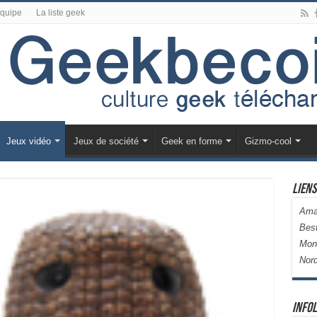
équipe
La liste geek
Jeux vidéo
Jeux de société
Geek en forme
Gizmo-cool
Liens
Ama
Bes
Mon
Nor
Infol