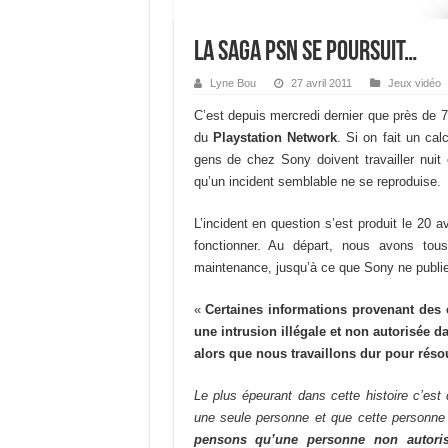
La saga PSN se poursuit…
Lyne Bou
27 avril 2011
Jeux vidéo
C’est depuis mercredi dernier que près de 75
du
Playstation Network
. Si on fait un ca
gens de chez Sony doivent travailler nuit e
qu’un incident semblable ne se reproduise.
L’incident en question s’est produit le 20 av
fonctionner. Au départ, nous avons tous
maintenance, jusqu’à ce que Sony ne publie
«
Certaines informations provenant des
une intrusion illégale et non autorisée 
alors que nous travaillons dur pour résou
Le plus épeurant dans cette histoire c’est
une seule personne et que cette personn
pensons qu’une personne non autori