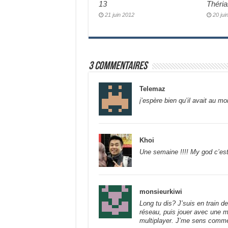
13
Théri
21 juin 2012
20 jui
3 commentaires
Telemaz
j’espère bien qu’il avait au m
Khoi
Une semaine !!!! My god c’est
monsieurkiwi
Long tu dis? J’suis en train 
réseau, puis jouer avec une 
multiplayer. J’me sens comme 