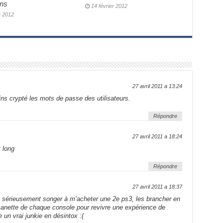
ans
14 février 2012
n 2012
27 avril 2011 a 13:24
oins crypté les mots de passe des utilisateurs.
Répondre
27 avril 2011 a 18:24
 long
Répondre
27 avril 2011 a 18:37
de sérieusement songer à m’acheter une 2e ps3, les brancher en
manette de chaque console pour revivre une expérience de
un vrai junkie en désintox :(