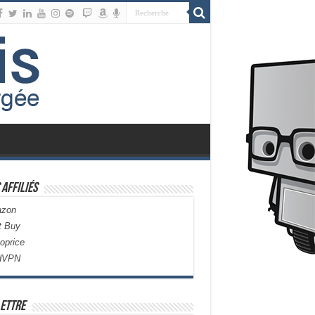
 Affiliés
zon
t Buy
oprice
dVPN
ettre