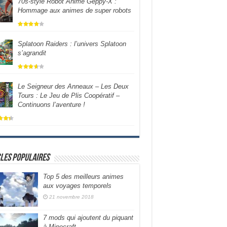
70s-style Robot Anime Geppy-X :
Hommage aux animes de super robots
Splatoon Raiders : l’univers Splatoon
s’agrandit
Le Seigneur des Anneaux – Les Deux
Tours : Le Jeu de Plis Coopératif –
Continuons l’aventure !
les populaires
Top 5 des meilleurs animes
aux voyages temporels
21 novembre 2018
7 mods qui ajoutent du piquant
à Minecraft