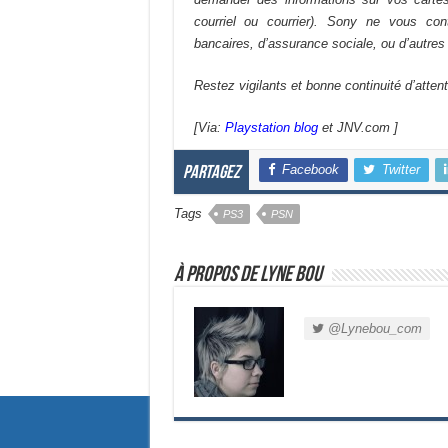
courriel ou courrier). Sony ne vous c
bancaires, d’assurance sociale, ou d’autres 
Restez vigilants et bonne continuité d’atten
[Via:
Playstation blog
et JNV.com ]
Facebook
Twitter
Partagez
Tags
PS3
PSN
À propos de Lyne Bou
@Lynebou_com