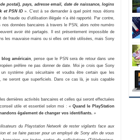
ode postal), pays, adresse email, date de naissance, logins
k et PSN ID
». C’est à se demander à quel point nous étions
e fraude ou d’utilisation illégale n’a été rapporté. Par contre,
 nos données bancaires à travers le PSN, alors notre numéro
peuvent avoir été partagés. Il est présentement impossible de
ns les mauvaise mains ou si elles ont été utilisées, mais Sony
n blog américain
, pense que le PSN sera de retour dans une
uropéen préfère ne pas donner de date. Moi je crois que Sony
 un système plus sécuritaire et voudra être certain que les
, ne seront que superficiels. Dans ce cas là, je suis capable
es dernières activités bancaires et celles qui seront effectuées
onseil utile et essentiel selon moi : «
Quand le PlayStation
mandons également de changer vos identifiants.
»
tilisateurs du Playstation Network de rester vigilants face aux
uation et se faire passer pour un employé de Sony afin de vous
bancaires par toutes sortes de sollicitations (Téléphonique,