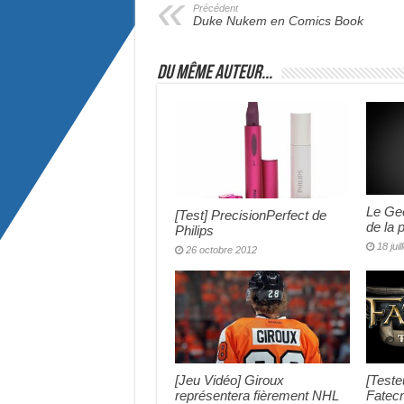
Précédent
Duke Nukem en Comics Book
Du même auteur...
Le Gee
[Test] PrecisionPerfect de
de la p
Philips
18 jui
26 octobre 2012
[Jeu Vidéo] Giroux
[Teste
représentera fièrement NHL
Fatecr