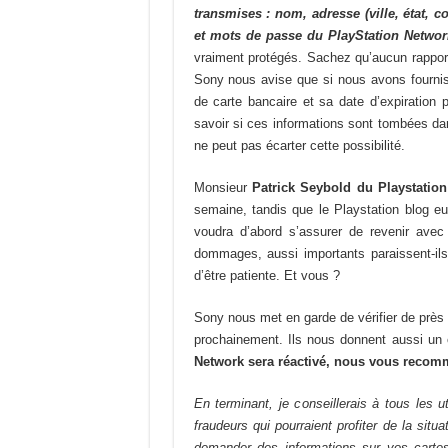
transmises : nom, adresse (ville, état, c
et mots de passe du PlayStation Networ
vraiment protégés. Sachez qu’aucun rapport d
Sony nous avise que si nous avons fournis
de carte bancaire et sa date d’expiration 
savoir si ces informations sont tombées da
ne peut pas écarter cette possibilité.
Monsieur
Patrick Seybold du Playstatio
semaine, tandis que le Playstation blog e
voudra d’abord s’assurer de revenir avec
dommages, aussi importants paraissent-ils
d’être patiente. Et vous ?
Sony nous met en garde de vérifier de près l
prochainement. Ils nous donnent aussi un c
Network sera réactivé, nous vous recom
En terminant, je conseillerais à tous les u
fraudeurs qui pourraient profiter de la sit
demander des informations sur vos cartes 