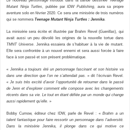
Le nouveau personnage introduit dans la bande dessinée
Teenage
Mutant Ninja Turtles
, publiée par
IDW Publishing
, aura sa propre
aventure solo en février 2020. Ce sera une minisérie de trois numéros
qui se nommera
Teenage Mutant Ninja Turtles : Jennika
.
La minisérie sera écrite et illustrée par Brahm Revel (
Guerillas
), qui
avait aussi un peu dévoilé les origines de la nouvelle tortue dans
TMNT Universe
. Jennika essaiera de s’habituer à la vie de mutant.
Elle sera confrontée à un nouvel ennemi et sera aussi forcée à faire
face à son passé et son présent problématique.
«
Jennika a toujours été un personnage fascinant et son histoire va
dans une direction que l’on ne s’attendait pas.
» dit l’écrivain Revel.
«
Je suis très excité d’avoir l’opportunité de retourner dans le passé
de Jenn et d’explorer comment elle compose avec les changements
récents dans sa vie. Le tout en étant défiée par un monde qui change
aussi rapidement qu’elle.
»
Bobby Curnow, éditeur chez IDW, parle de Revel : «
Brahm a un
talent fantastique pour faire ressortir un personnage dans l’adversité.
Dans la minisérie Jennika, il plonge dans ce qui motive ce