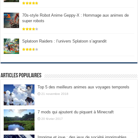
70s-style Robot Anime Geppy-X : Hommage aux animes de
super robots
Splatoon Raiders : l’univers Splatoon s’agrandit
Articles populaires
Top 5 des meilleurs animes aux voyages temporels
21 novembre 2018
7 mods qui ajoutent du piquant à Minecraft
20 février 2017
Imprime et joue : des jeux de société imprimables