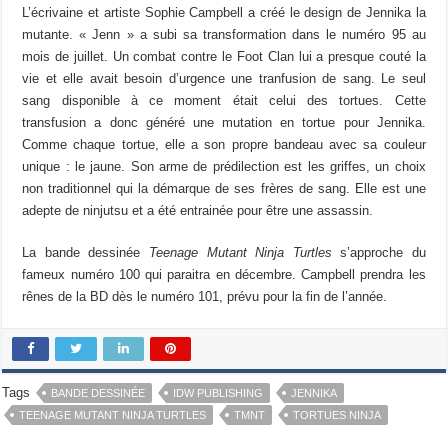
L’écrivaine et artiste Sophie Campbell a créé le design de Jennika la
mutante. « Jenn » a subi sa transformation dans le numéro 95 au
mois de juillet. Un combat contre le Foot Clan lui a presque couté la
vie et elle avait besoin d’urgence une tranfusion de sang. Le seul
sang disponible à ce moment était celui des tortues. Cette
transfusion a donc généré une mutation en tortue pour Jennika.
Comme chaque tortue, elle a son propre bandeau avec sa couleur
unique : le jaune. Son arme de prédilection est les griffes, un choix
non traditionnel qui la démarque de ses frères de sang. Elle est une
adepte de ninjutsu et a été entrainée pour être une assassin.
La bande dessinée
Teenage Mutant Ninja Turtles
s’approche du
fameux numéro 100 qui paraitra en décembre. Campbell prendra les
rênes de la BD dès le numéro 101, prévu pour la fin de l’année.
Tags
BANDE DESSINÉE
IDW PUBLISHING
JENNIKA
TEENAGE MUTANT NINJA TURTLES
TMNT
TORTUES NINJA