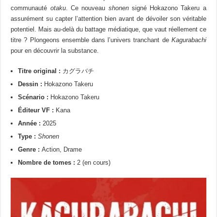
communauté
otaku
. Ce nouveau
shonen
signé Hokazono Takeru a
assurément su capter l’attention bien avant de dévoiler son véritable
potentiel. Mais au-delà du battage médiatique, que vaut réellement ce
titre ? Plongeons ensemble dans l’univers tranchant de
Kagurabachi
pour en découvrir la substance.
Titre original :
カグラバチ
Dessin :
Hokazono Takeru
Scénario :
Hokazono Takeru
Éditeur VF :
Kana
Année :
2025
Type :
Shonen
Genre :
Action, Drame
Nombre de tomes :
2 (en cours)