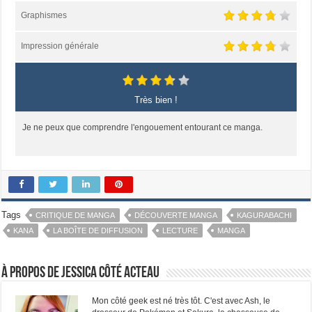
Graphismes
Impression générale
Très bien !
Je ne peux que comprendre l'engouement entourant ce manga.
Tags
CRITIQUE DE MANGA
DÉCOUVERTE MANGA
KAGURABACHI
KANA
LA BOÎTE DE DIFFUSION
LECTURE
MANGA
À propos de Jessica Côté Acteau
Mon côté geek est né très tôt. C'est avec Ash, le