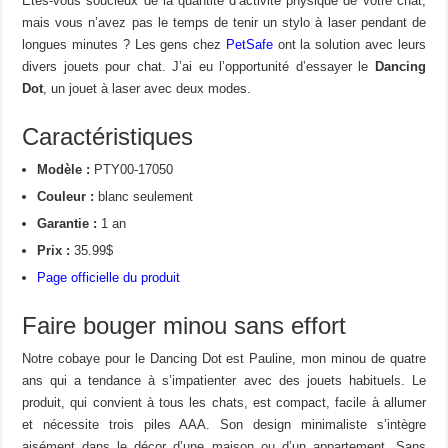
Êtes-vous soucieux de la quantité d’activité physique de votre chat,
mais vous n’avez pas le temps de tenir un stylo à laser pendant de
longues minutes ? Les gens chez
PetSafe
ont la solution avec leurs
divers jouets pour chat. J’ai eu l’opportunité d’essayer le
Dancing
Dot
, un jouet à laser avec deux modes.
Caractéristiques
Modèle :
PTY00-17050
Couleur :
blanc seulement
Garantie :
1 an
Prix :
35.99$
Page officielle du produit
Faire bouger minou sans effort
Notre cobaye pour le Dancing Dot est Pauline, mon minou de quatre
ans qui a tendance à s’impatienter avec des jouets habituels. Le
produit, qui convient à tous les chats, est compact, facile à allumer
et nécessite trois piles AAA. Son design minimaliste s’intègre
aisément dans le décor d’une maison ou d’un appartement. Sans