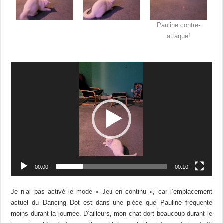
Pauline contre-
attaque!
Lecteur
vidéo
00:00
00:10
Je n’ai pas activé le mode « Jeu en continu », car l’emplacement
actuel du Dancing Dot est dans une pièce que Pauline fréquente
moins durant la journée. D’ailleurs, mon chat dort beaucoup durant le