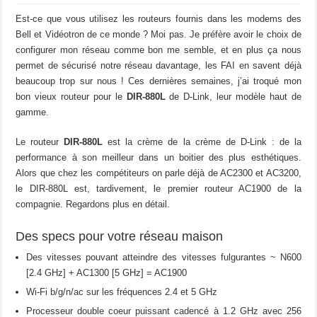
Est-ce que vous utilisez les routeurs fournis dans les modems des
Bell et Vidéotron de ce monde ? Moi pas. Je préfère avoir le choix de
configurer mon réseau comme bon me semble, et en plus ça nous
permet de sécurisé notre réseau davantage, les FAI en savent déjà
beaucoup trop sur nous ! Ces dernières semaines, j’ai troqué mon
bon vieux routeur pour le
DIR-880L
de D-Link, leur modèle haut de
gamme.
Le routeur
DIR-880L
est la crème de la crème de D-Link : de la
performance à son meilleur dans un boitier des plus esthétiques.
Alors que chez les compétiteurs on parle déjà de AC2300 et AC3200,
le DIR-880L est, tardivement, le premier routeur AC1900 de la
compagnie. Regardons plus en détail.
Des specs pour votre réseau maison
Des vitesses pouvant atteindre des vitesses fulgurantes ~ N600
[2.4 GHz] + AC1300 [5 GHz] = AC1900
Wi-Fi b/g/n/ac sur les fréquences 2.4 et 5 GHz
Processeur double coeur puissant cadencé à 1.2 GHz avec 256