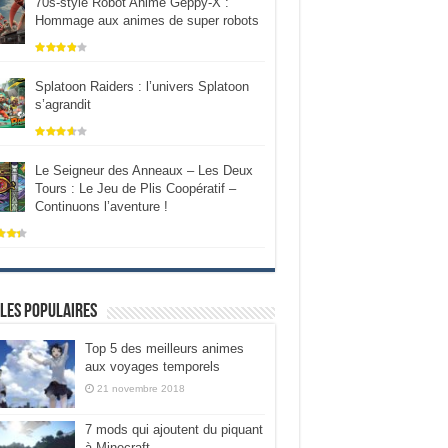
70s-style Robot Anime Geppy-X :
Hommage aux animes de super robots
Splatoon Raiders : l’univers Splatoon
s’agrandit
Le Seigneur des Anneaux – Les Deux
Tours : Le Jeu de Plis Coopératif –
Continuons l’aventure !
les populaires
Top 5 des meilleurs animes
aux voyages temporels
21 novembre 2018
7 mods qui ajoutent du piquant
à Minecraft