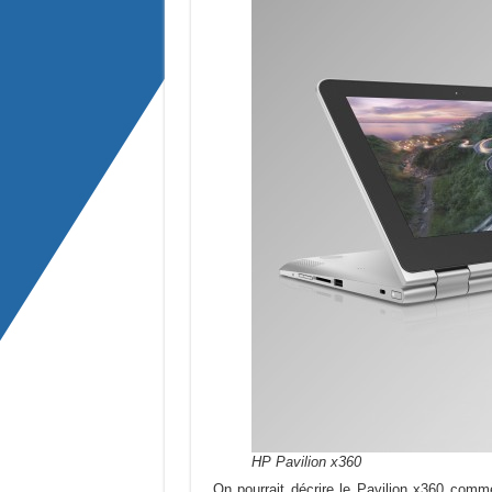
HP Pavilion x360
On pourrait décrire le Pavilion x360 comm