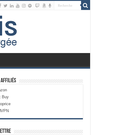
 Affiliés
zon
t Buy
oprice
dVPN
ettre