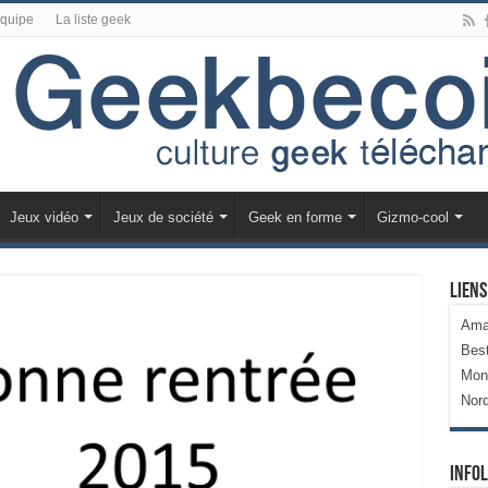
équipe
La liste geek
Jeux vidéo
Jeux de société
Geek en forme
Gizmo-cool
Liens
Ama
Bes
Mon
Nor
Infol