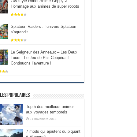
70s-style Robot Anime Geppy-X :
Hommage aux animes de super robots
Splatoon Raiders : l’univers Splatoon
s’agrandit
Le Seigneur des Anneaux – Les Deux
Tours : Le Jeu de Plis Coopératif –
Continuons l’aventure !
les populaires
Top 5 des meilleurs animes
aux voyages temporels
21 novembre 2018
7 mods qui ajoutent du piquant
à Minecraft