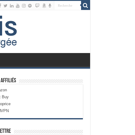
 Affiliés
zon
t Buy
oprice
dVPN
ettre