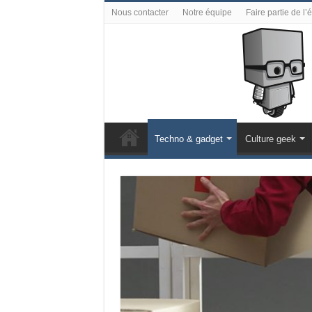
Nous contacter
Notre équipe
Faire partie de l’
Techno & gadget
Culture geek