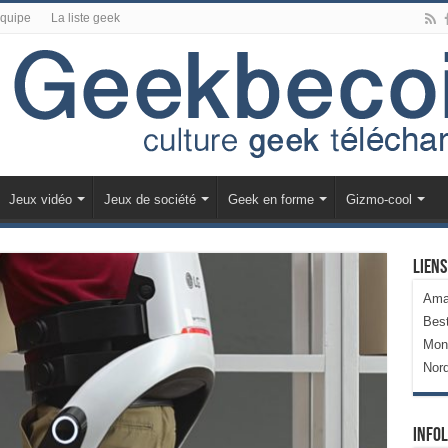
équipe
La liste geek
Jeux vidéo
Jeux de société
Geek en forme
Gizmo-cool
Liens
Ama
Bes
Mon
Nor
Infol