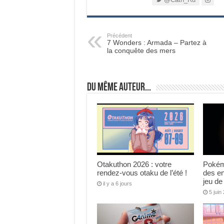
Précédent
7 Wonders : Armada – Partez à
la conquête des mers
Du même auteur...
Otakuthon 2026 : votre
Pokém
rendez-vous otaku de l’été !
des e
jeu de
il y a 6 jours
5 juin