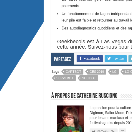
paiements ;
Un fonctionnement de façon indépendante
leur pile est faible et retourner au trava
Des autodiagnostics quotidiens et des ra
Geekbecois est à Las Vegas du
cette année. Suivez-nous pour t
Facebook
Twitter
Partagez
Tags
CARTBOT
CES 2019
LG
LG 
SERVEBOT
SUITBOT
À propos de Catherine Ruscigno
La passion pour la cultur
Digimon, Sailor Moon, Pok
pour les arts martiaux et l
festivals geeks depuis 201
@Cath_Ru