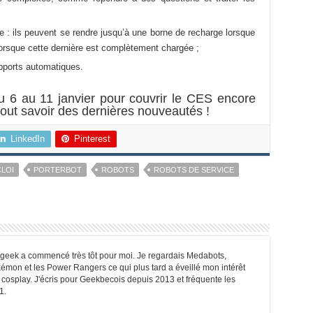
 : ils peuvent se rendre jusqu’à une borne de recharge lorsque
il lorsque cette dernière est complètement chargée ;
pports automatiques.
 6 au 11 janvier pour couvrir le CES encore
out savoir des dernières nouveautés !
LinkedIn
Pinterest
CLOI
PORTERBOT
ROBOTS
ROBOTS DE SERVICE
e geek a commencé très tôt pour moi. Je regardais Medabots,
émon et les Power Rangers ce qui plus tard a éveillé mon intérêt
e cosplay. J'écris pour Geekbecois depuis 2013 et fréquente les
1.