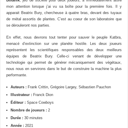
Botanik
, jeu de société pour deux joueurs, a immédiatement attiré
mon attention lorsque j’ai vu sa boîte pour la première fois. Il y
apparait Beatrix Bury, chercheuse à quatre bras, devant des tuyaux
de métal assortis de plantes. C’est au coeur de son laboratoire que
se dérouleront nos parties.
En effet, nous devrons tout tenter pour sauver le peuple Katbra,
menacé d’extinction sur une planète hostile. Les deux joueurs
représentent les scientifiques responsables des deux meilleurs
équipes de Beatrix Bury. Celle-ci venant de développer une
technologie qui permet de générer mécaniquement des végétaux,
nous nous en servirons dans le but de construire la machine la plus
performante.
Auteurs :
Frank Crittin,
Grégoire Largey,
Sébastien Pauchon
Illustrateur :
Franck Dion
Éditeur :
Space Cowboys
Nombre de joueurs :
2
Durée :
30 minutes
Année :
2021