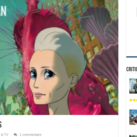
Criti
s
 & TV
1 commentaire