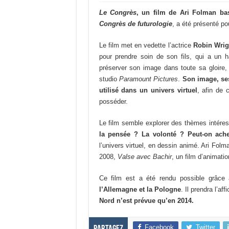
Le Congrès
, un film de Ari Folman
ba
Congrès de futurologie
, a été présenté po
Le film met en vedette l’actrice
Robin Wrig
pour prendre soin de son fils, qui a un 
préserver son image dans toute sa gloire, 
studio
Paramount Pictures
.
Son image, ses
utilisé dans un univers virtuel
, afin de c
posséder.
Le film semble explorer des thèmes intére
la pensée ? La volonté ? Peut-on ache
l’univers virtuel, en dessin animé. Ari Folma
2008,
Valse avec Bachir
, un film d’animat
Ce film est a été rendu possible grâce 
l’Allemagne et la Pologne
. Il prendra l’af
Nord n’est prévue qu’en 2014.
Facebook
Twitter