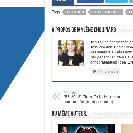
Partagez
Tags
ANIMATION
BANDE-ANNONCE
L
À propos de Mylène Chouinard
Je suis une passionnée de l
Joss Whedon, Doctor Who, 
des séries télévisées dont
@mylenech (en français) et 
orthographiques : deal with
@mylenech
Précédent
[E3 2013] Titan Fall, de l’action
compactée (et des robots)
Du même auteur...