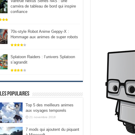
Vantrue Nexus Series N4S : une
caméra de tableau de bord qui inspire
confiance
70s-style Robot Anime Geppy-X :
Hommage aux animes de super robots
Splatoon Raiders : l’univers Splatoon
s’agrandit
les populaires
Top 5 des meilleurs animes
aux voyages temporels
21 novembre 2018
7 mods qui ajoutent du piquant
à Minecraft