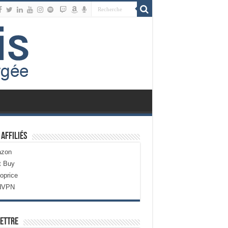
 Affiliés
zon
t Buy
oprice
dVPN
ettre