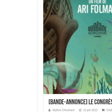
[Bande-annonce] Le Congrè
Mylène Chouinard
11 juin 2013
Ciné