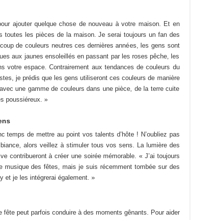
pour ajouter quelque chose de nouveau à votre maison. Et en
 toutes les pièces de la maison. Je serai toujours un fan des
ucoup de couleurs neutres ces dernières années, les gens sont
ques aux jaunes ensoleillés en passant par les roses pêche, les
dans votre espace. Contrairement aux tendances de couleurs du
es, je prédis que les gens utiliseront ces couleurs de manière
avec une gamme de couleurs dans une pièce, de la terre cuite
es poussiéreux. »
ens
nc temps de mettre au point vos talents d’hôte ! N’oubliez pas
iance, alors veillez à stimuler tous vos sens. La lumière des
ive contribueront à créer une soirée mémorable. « J’ai toujours
de musique des fêtes, mais je suis récemment tombée sur des
y et je les intégrerai également. »
ne fête peut parfois conduire à des moments gênants. Pour aider