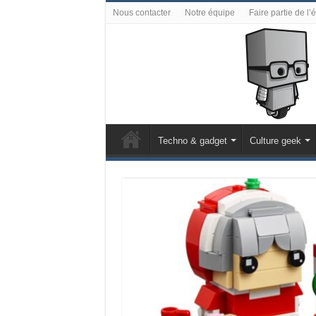
Nous contacter
Notre équipe
Faire partie de l’
Techno & gadget
Culture geek