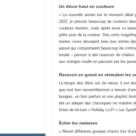
Un décor haut en couleurs
« La nouvelle année est le moment idéal 
2022, je prévois beaucoup de couleurs dans
couleurs neutres, mais après avoir vu bea
prêts pour de la couleur. Des verts magnifi
teintes vives devraient faire leur entrée 
passé qui comportaient beaucoup de contrast
tonale – pensez à des nuances de chaleur 
aux oranges rouille en passant par les jaun
Recevoir en grand en stimulant les s
Le temps des fêtes est de retour, il est do
que tout bon rassemblement a besoin d’amb
bougies, un bon parfum et une playlist fest
été un adepte des classiques en matière 
listes de lecture « Holiday Lo-Fi » sur Spotif
Éviter les malaises
« Réunir différents groupes d’amis lors d’u