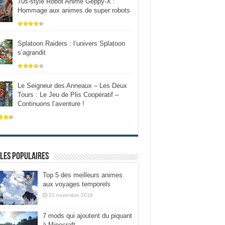
70s-style Robot Anime Geppy-X :
Hommage aux animes de super robots
Splatoon Raiders : l’univers Splatoon
s’agrandit
Le Seigneur des Anneaux – Les Deux
Tours : Le Jeu de Plis Coopératif –
Continuons l’aventure !
les populaires
Top 5 des meilleurs animes
aux voyages temporels
21 novembre 2018
7 mods qui ajoutent du piquant
à Minecraft