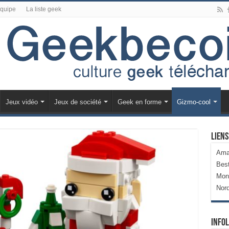
équipe
La liste geek
Jeux vidéo
Jeux de société
Geek en forme
Gizmo-cool
Liens
Ama
Bes
Mon
Nor
Infol