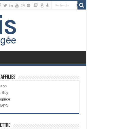
 Affiliés
zon
t Buy
oprice
dVPN
ettre