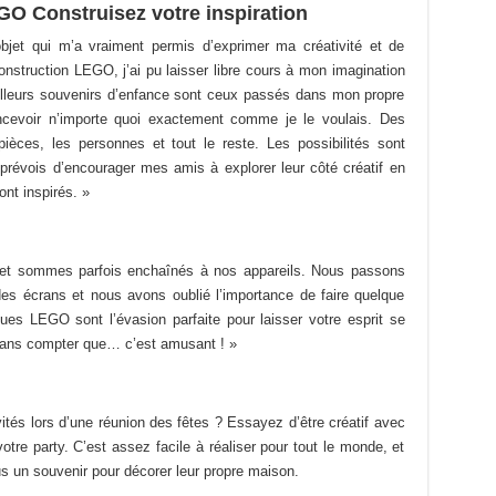
O Construisez votre inspiration
jet qui m’a vraiment permis d’exprimer ma créativité et de
nstruction LEGO, j’ai pu laisser libre cours à mon imagination
lleurs souvenirs d’enfance sont ceux passés dans mon propre
cevoir n’importe quoi exactement comme je le voulais. Des
èces, les personnes et tout le reste. Les possibilités sont
je prévois d’encourager mes amis à explorer leur côté créatif en
nt inspirés. »
et sommes parfois enchaînés à nos appareils. Nous passons
 des écrans et nous avons oublié l’importance de faire quelque
ues LEGO sont l’évasion parfaite pour laisser votre esprit se
 Sans compter que… c’est amusant ! »
tés lors d’une réunion des fêtes ? Essayez d’être créatif avec
re party. C’est assez facile à réaliser pour tout le monde, et
lus un souvenir pour décorer leur propre maison.