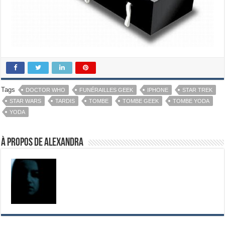
Tags
DOCTOR WHO
FUNÉRAILLES GEEK
IPHONE
STAR TREK
STAR WARS
TARDIS
TOMBE
TOMBE GEEK
TOMBE YODA
YODA
À propos de Alexandra