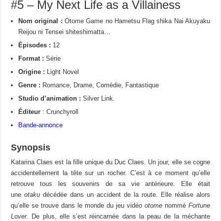
#5 – My Next Life as a Villainess
Nom original :
Otome Game no Hametsu Flag shika Nai Akuyaku
Reijou ni Tensei shiteshimatta…
Épisodes :
12
Format :
Série
Origine :
Light Novel
Genre :
Romance, Drame, Comédie, Fantastique
Studio d’animation :
Silver Link.
Éditeur
: Crunchyroll
Bande-annonce
Synopsis
Katarina Claes est la fille unique du Duc Claes. Un jour, elle se cogne
accidentellement la tête sur un rocher. C’est à ce moment qu’elle
retrouve tous les souvenirs de sa vie antérieure. Elle était
une
otaku
décédée dans un accident de la route. Elle réalise alors
qu’elle se trouve dans le monde du jeu vidéo
otome
nommé
Fortune
Lover
. De plus, elle s’est réincarnée dans la peau de la méchante