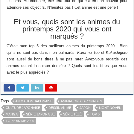
les bras. Au contraire, elle fera tout ce qui est en son pouvoir pour
atteindre ses objectifs. N’hésitez pas ! Cet anime est une perle !
Et vous, quels sont les animes du
printemps 2020 qui vous ont
marqués ?
C’était mon top 5 des meilleurs animes du printemps 2020 ! Bien
qu’ils ne sont pas dans mon palmarès,
Kami no Tou
et
Kakushigoto
sont aussi de bons titres à ne pas rater. Avez-vous regardé des
animes durant la saison dernière ? Quels sont les titres que vous
avez le plus appréciés ?
Tags
ANIMATION JAPONAISE
ANIMATIONS JAPONAISES
CULTURE JAPONAISE
DESSIN ANIMÉ
JAPON
LIGHT NOVEL
MANGA
SÉRIE JAPONAISE
SÉRIE TÉLÉ
TOP 5
TOP 5 ANIME 2020