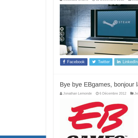
Facebook
Twitter
LinkedIn
Bye bye EBgames, bonjour la 
Jonathan Lemonde
6 Décembre 2012
Je