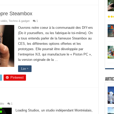
ropre Steambox
 vidéo
,
Techno & gadget
1
Ouvrons notre coeur à la communauté des DIY-ers
(Do it yourselfers, ou les fabrique-le toi-même). On
a tous entendu parler de la fameuse Steambox au
CES, les différentes options offertes et les
prototypes. Elle pourrait être développée par
l’entreprise Xi3, qui manufacture le « Piston PC »,
la version originale de la …
Lire +
Pinterest
Artic
déo
1
Loading Studios, un studio indépendant Montréalais,