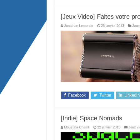
[Jeux Video] Faites votre p
Jonathan Lemonde
23 janvier 2013
Jeux
Facebook
Twitter
LinkedIn
[Indie] Space Nomads
Moustafa Chamli
22 janvier 2013
Jeux vi