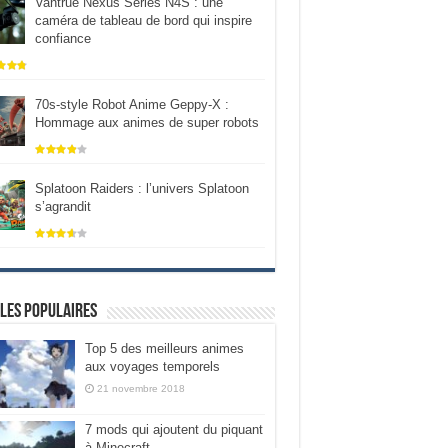
Vantrue Nexus Series N4S : une
caméra de tableau de bord qui inspire
confiance
70s-style Robot Anime Geppy-X :
Hommage aux animes de super robots
Splatoon Raiders : l’univers Splatoon
s’agrandit
les populaires
Top 5 des meilleurs animes
aux voyages temporels
21 novembre 2018
7 mods qui ajoutent du piquant
à Minecraft