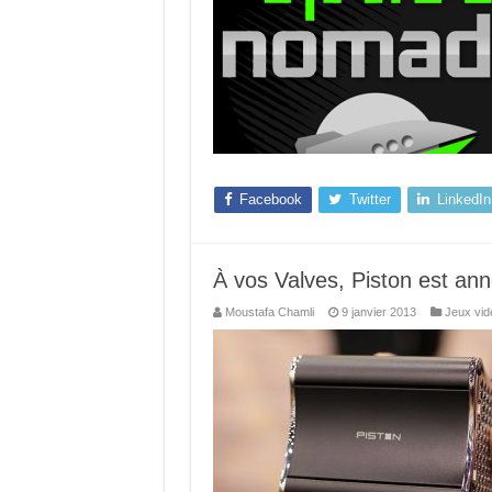
Facebook
Twitter
LinkedIn
À vos Valves, Piston est an
Moustafa Chamli
9 janvier 2013
Jeux vid