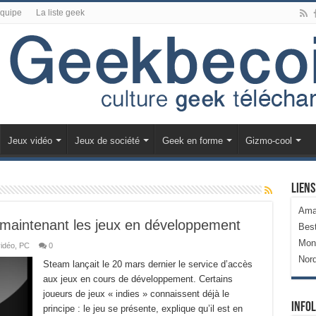
équipe
La liste geek
Jeux vidéo
Jeux de société
Geek en forme
Gizmo-cool
Liens
Ama
 maintenant les jeux en développement
Bes
Mon
idéo
,
PC
0
Nor
Steam lançait le 20 mars dernier le service d’accès
aux jeux en cours de développement. Certains
joueurs de jeux « indies » connaissent déjà le
Infol
principe : le jeu se présente, explique qu’il est en