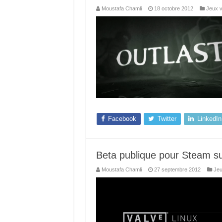
Moustafa Chamli
18 octobre 2012
Jeux v
Facebook
Twitter
LinkedIn
Beta publique pour Steam su
Moustafa Chamli
27 septembre 2012
Jeu