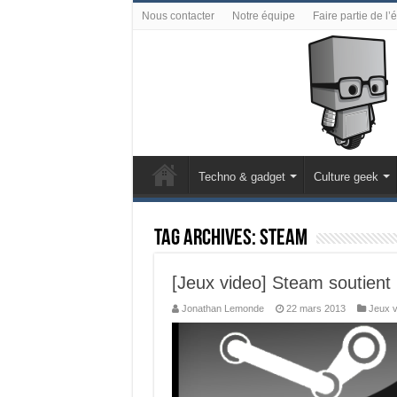
Nous contacter
Notre équipe
Faire partie de l’
Techno & gadget
Culture geek
Tag Archives:
Steam
[Jeux video] Steam soutient
Jonathan Lemonde
22 mars 2013
Jeux v