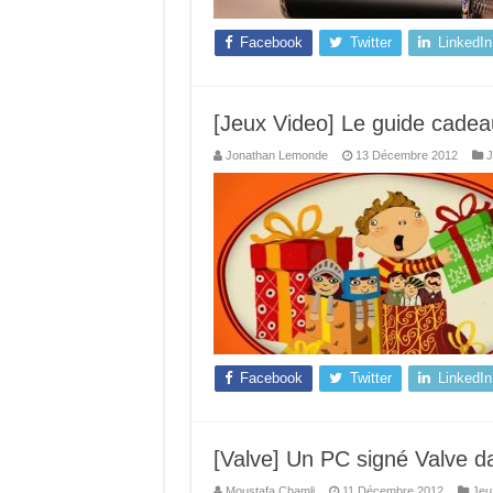
Facebook
Twitter
LinkedIn
[Jeux Video] Le guide cadeau
Jonathan Lemonde
13 Décembre 2012
J
Facebook
Twitter
LinkedIn
[Valve] Un PC signé Valve d
Moustafa Chamli
11 Décembre 2012
Jeu