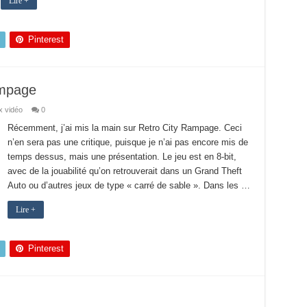
Lire +
Pinterest
ampage
x vidéo
0
Récemment, j’ai mis la main sur Retro City Rampage. Ceci
n’en sera pas une critique, puisque je n’ai pas encore mis de
temps dessus, mais une présentation. Le jeu est en 8-bit,
avec de la jouabilité qu’on retrouverait dans un Grand Theft
Auto ou d’autres jeux de type « carré de sable ». Dans les …
Lire +
Pinterest