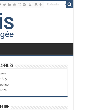
 Affiliés
zon
t Buy
oprice
dVPN
ettre