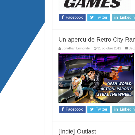
Facebook
Twitter
LinkedIn
Un apercu de Retro City R
Jonathan Lemonde
31 octobre 2012
Jeu
Facebook
Twitter
LinkedIn
[Indie] Outlast