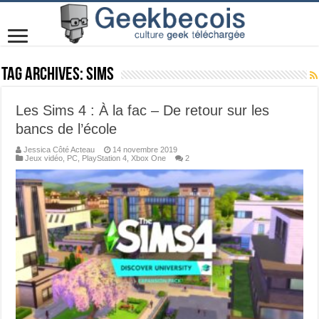
Tag Archives:
Sims
Les Sims 4 : À la fac – De retour sur les
bancs de l’école
Jessica Côté Acteau
14 novembre 2019
Jeux vidéo
,
PC
,
PlayStation 4
,
Xbox One
2