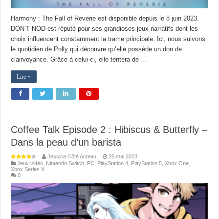
Harmony : The Fall of Reverie est disponible depuis le 8 juin 2023.
DON’T NOD est réputé pour ses grandioses jeux narratifs dont les
choix influencent constamment la trame principale. Ici, nous suivons
le quotidien de Polly qui découvre qu’elle possède un don de
clairvoyance. Grâce à celui-ci, elle tentera de …
Lire +
Coffee Talk Episode 2 : Hibiscus & Butterfly –
Dans la peau d’un barista
Jessica Côté Acteau
25 mai 2023
Jeux vidéo
,
Nintendo Switch
,
PC
,
PlayStation 4
,
PlayStation 5
,
Xbox One
,
Xbox Series X
0