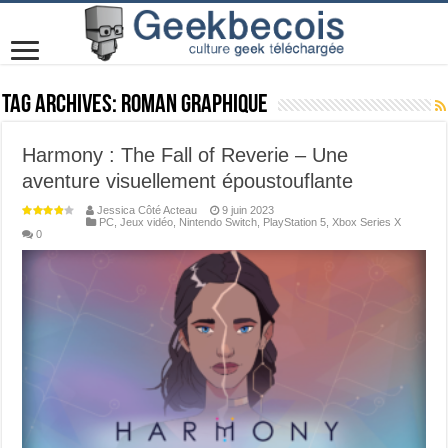
Tag Archives:
roman graphique
Harmony : The Fall of Reverie – Une
aventure visuellement époustouflante
Jessica Côté Acteau
9 juin 2023
PC
,
Jeux vidéo
,
Nintendo Switch
,
PlayStation 5
,
Xbox Series X
0