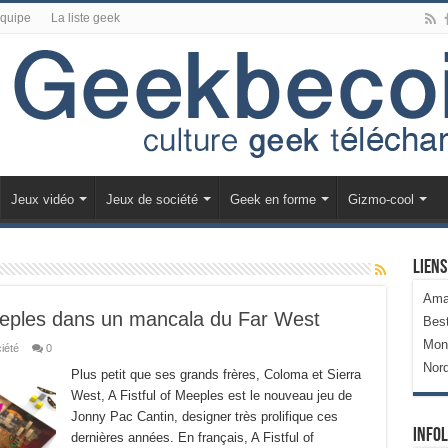
équipe
La liste geek
Jeux vidéo
Jeux de société
Geek en forme
Gizmo-cool
Liens
Ama
eeples dans un mancala du Far West
Bes
Mon
iété
0
Nor
Plus petit que ses grands frères, Coloma et Sierra
West, A Fistful of Meeples est le nouveau jeu de
Jonny Pac Cantin, designer très prolifique ces
Infol
dernières années. En français, A Fistful of