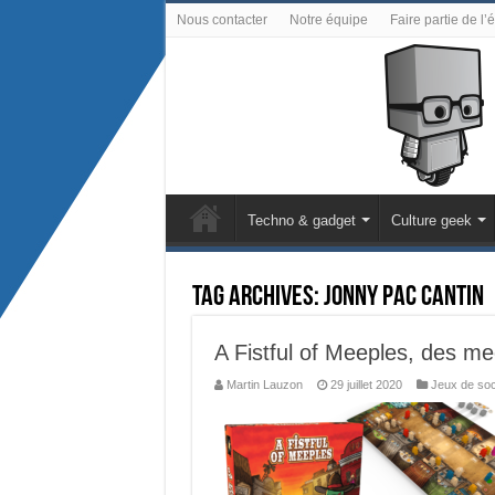
Nous contacter
Notre équipe
Faire partie de l’
Techno & gadget
Culture geek
Tag Archives:
Jonny Pac Cantin
A Fistful of Meeples, des m
Martin Lauzon
29 juillet 2020
Jeux de soc