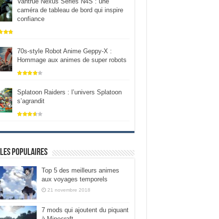
Vantrue Nexus Series N4S : une
caméra de tableau de bord qui inspire
confiance
70s-style Robot Anime Geppy-X :
Hommage aux animes de super robots
Splatoon Raiders : l’univers Splatoon
s’agrandit
les populaires
Top 5 des meilleurs animes
aux voyages temporels
21 novembre 2018
7 mods qui ajoutent du piquant
à Minecraft