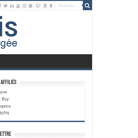
 Affiliés
zon
t Buy
oprice
dVPN
ettre