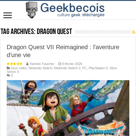
Tag Archives:
Dragon Quest
Dragon Quest VII Reimagined : l’aventure
d’une vie
Yannick Faucher
9 février 2026
Jeux vidéo
,
Nintendo Switch
,
Nintendo Switch 2
,
PC
,
PlayStation 5
,
Xbox
Series X
0