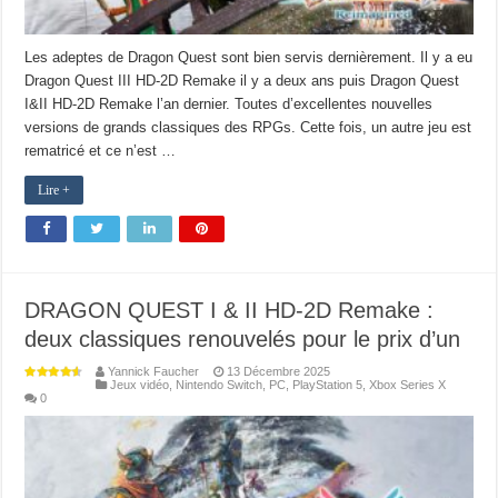
Les adeptes de Dragon Quest sont bien servis dernièrement. Il y a eu
Dragon Quest III HD-2D Remake il y a deux ans puis Dragon Quest
I&II HD-2D Remake l’an dernier. Toutes d’excellentes nouvelles
versions de grands classiques des RPGs. Cette fois, un autre jeu est
rematricé et ce n’est …
Lire +
DRAGON QUEST I & II HD-2D Remake :
deux classiques renouvelés pour le prix d’un
Yannick Faucher
13 Décembre 2025
Jeux vidéo
,
Nintendo Switch
,
PC
,
PlayStation 5
,
Xbox Series X
0